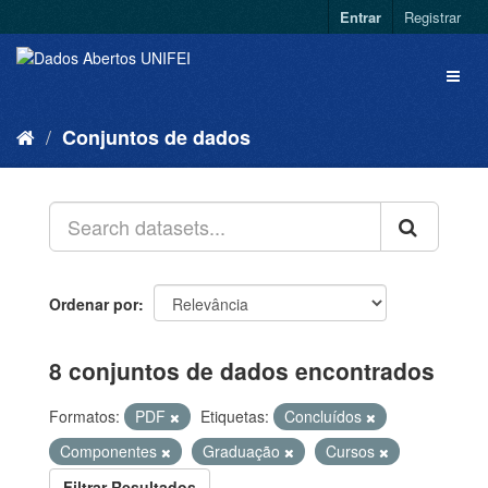
Entrar
Registrar
Conjuntos de dados
Ordenar por
8 conjuntos de dados encontrados
Formatos:
PDF
Etiquetas:
Concluídos
Componentes
Graduação
Cursos
Filtrar Resultados