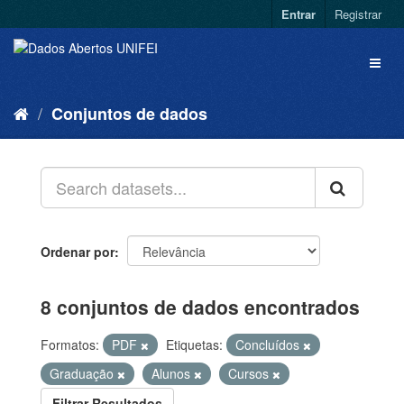
Entrar
Registrar
Conjuntos de dados
Ordenar por
8 conjuntos de dados encontrados
Formatos:
PDF
Etiquetas:
Concluídos
Graduação
Alunos
Cursos
Filtrar Resultados