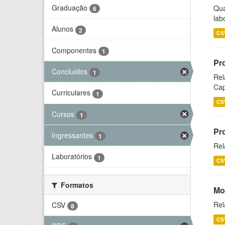
Graduação
Qua
6
lab
Alunos
2
CS
Componentes
1
Pr
Concluídos
1
Rel
Cap
Curriculares
1
CS
Cursos
1
Pr
Ingressantes
1
Rel
Laboratórios
1
CS
Formatos
Mo
Rel
CSV
8
CS