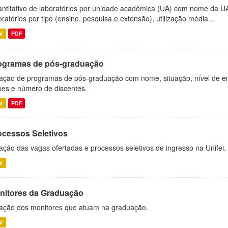
ntitativo de laboratórios por unidade acadêmica (UA) com nome da U
oratórios por tipo (ensino, pesquisa e extensão), utilização média...
V
PDF
ogramas de pós-graduação
ação de programas de pós-graduação com nome, situação, nível de ens
es e número de discentes.
V
PDF
ocessos Seletivos
ação das vagas ofertadas e processos seletivos de ingresso na Unifei.
V
nitores da Graduação
ação dos monitores que atuam na graduação.
V