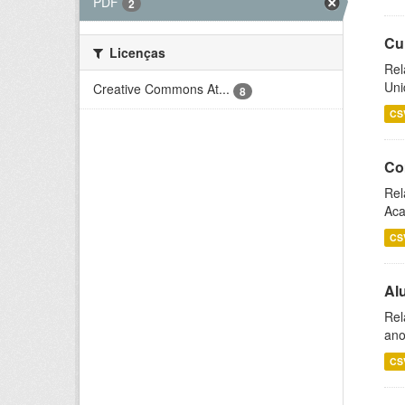
PDF
2
Cu
Licenças
Rel
Uni
Creative Commons At...
8
CS
Co
Rel
Aca
CS
Al
Rel
ano
CS