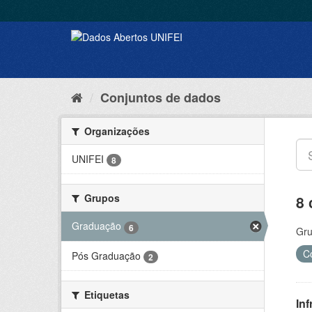
Conjuntos de dados
Organizações
UNIFEI
8
Grupos
8 
Graduação
6
Gru
C
Pós Graduação
2
Etiquetas
Inf