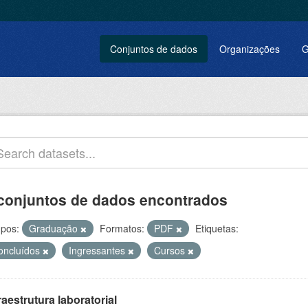
Conjuntos de dados
Organizações
G
conjuntos de dados encontrados
pos:
Graduação
Formatos:
PDF
Etiquetas:
oncluídos
Ingressantes
Cursos
raestrutura laboratorial