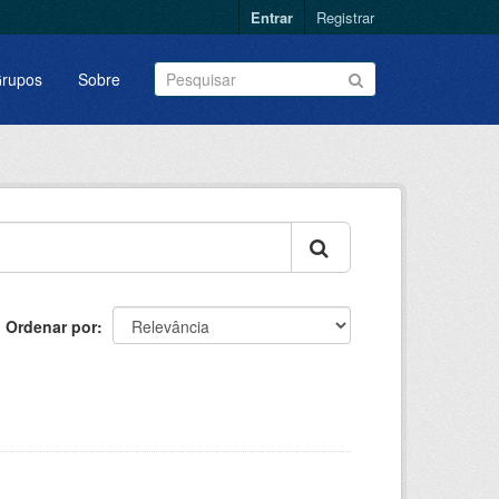
Entrar
Registrar
rupos
Sobre
Ordenar por