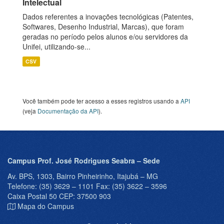
Intelectual
Dados referentes a inovações tecnológicas (Patentes,
Softwares, Desenho Industrial, Marcas), que foram
geradas no período pelos alunos e/ou servidores da
Unifei, utilizando-se...
CSV
Você também pode ter acesso a esses registros usando a
API
(veja
Documentação da API
).
Campus Prof. José Rodrigues Seabra – Sede
Av. BPS, 1303, Bairro Pinheirinho, Itajubá – MG
Telefone: (35) 3629 – 1101 Fax: (35) 3622 – 3596
Caixa Postal 50 CEP: 37500 903
Mapa do Campus