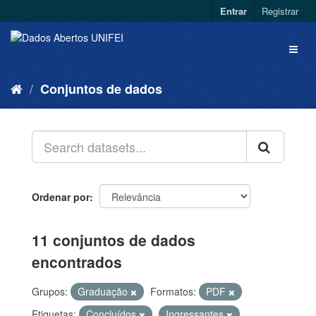
Entrar
Registrar
Conjuntos de dados
Ordenar por
11 conjuntos de dados
encontrados
Grupos:
Graduação
Formatos:
PDF
Etiquetas:
Concluídos
Ingressantes