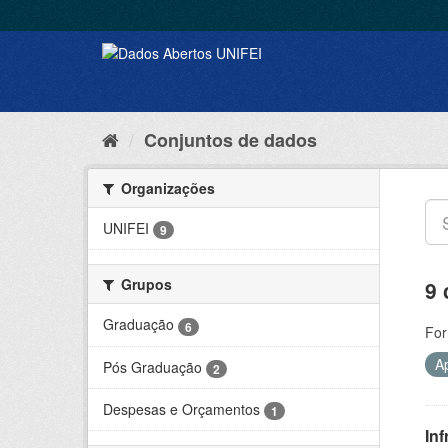
Conjuntos de dados
Organizações
UNIFEI
9
Grupos
9 
Graduação
6
For
A
Pós Graduação
2
Despesas e Orçamentos
1
Inf