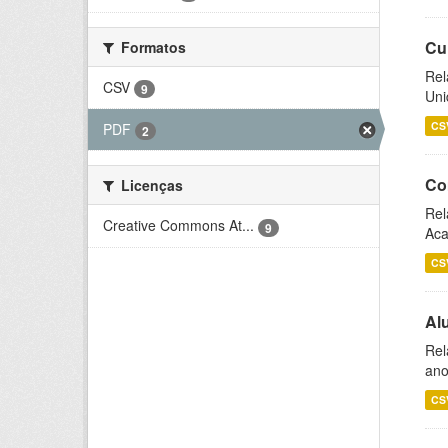
Cu
Formatos
Rel
CSV
9
Uni
CS
PDF
2
Co
Licenças
Rel
Creative Commons At...
9
Aca
CS
Al
Rel
ano
CS