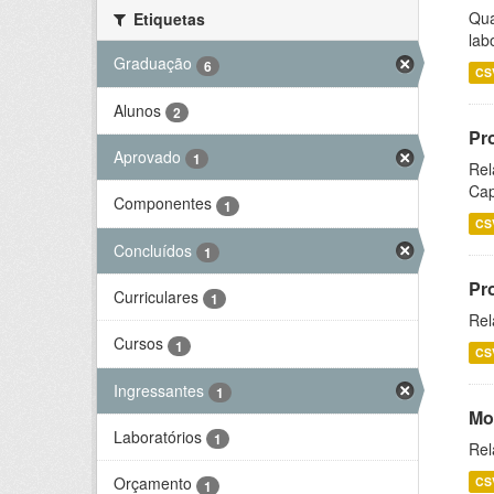
Qua
Etiquetas
lab
Graduação
6
CS
Alunos
2
Pr
Aprovado
1
Rel
Cap
Componentes
1
CS
Concluídos
1
Pr
Curriculares
1
Rel
Cursos
1
CS
Ingressantes
1
Mo
Laboratórios
1
Rel
Orçamento
CS
1