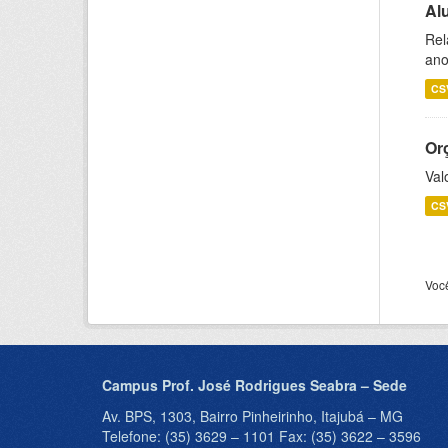
Al
Rel
ano
CS
Or
Val
CS
Voc
Campus Prof. José Rodrigues Seabra – Sede
Av. BPS, 1303, Bairro Pinheirinho, Itajubá – MG
Telefone: (35) 3629 – 1101 Fax: (35) 3622 – 3596