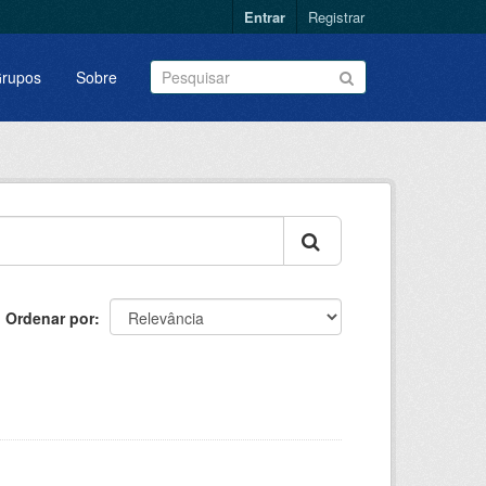
Entrar
Registrar
rupos
Sobre
Ordenar por