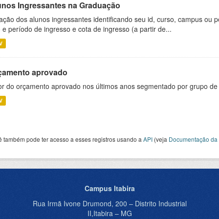
unos Ingressantes na Graduação
ação dos alunos ingressantes identificando seu id, curso, campus ou p
 e período de ingresso e cota de ingresso (a partir de...
V
çamento aprovado
or do orçamento aprovado nos últimos anos segmentado por grupo de
V
ê também pode ter acesso a esses registros usando a
API
(veja
Documentação da 
Campus Itabira
Rua Irmã Ivone Drumond, 200 – Distrito Industrial
II,Itabira – MG