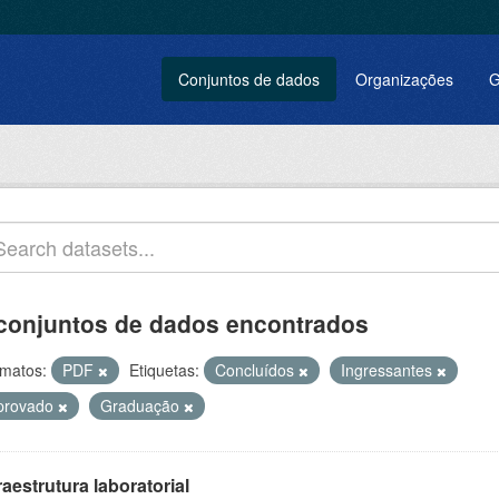
Conjuntos de dados
Organizações
G
conjuntos de dados encontrados
matos:
PDF
Etiquetas:
Concluídos
Ingressantes
provado
Graduação
raestrutura laboratorial