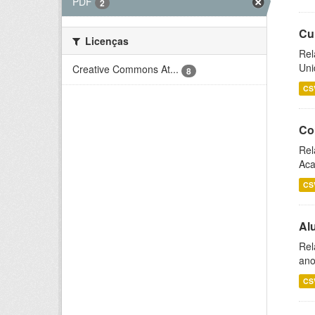
PDF
2
Cu
Licenças
Rel
Uni
Creative Commons At...
8
CS
Co
Rel
Aca
CS
Al
Rel
ano
CS