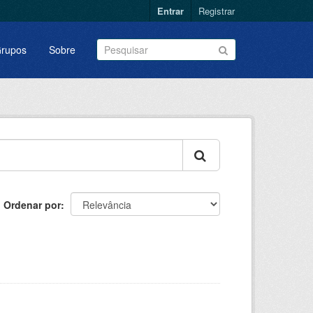
Entrar
Registrar
rupos
Sobre
Ordenar por