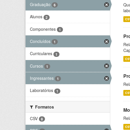
Graduação
Qua
6
lab
Alunos
2
CS
Componentes
1
Pr
Concluídos
1
Rel
Cap
Curriculares
1
CS
Cursos
1
Pr
Ingressantes
1
Rel
Laboratórios
1
CS
Formatos
Mo
Rel
CSV
8
CS