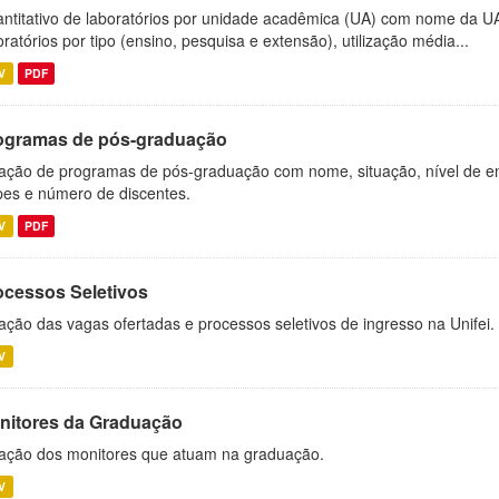
ntitativo de laboratórios por unidade acadêmica (UA) com nome da U
oratórios por tipo (ensino, pesquisa e extensão), utilização média...
V
PDF
ogramas de pós-graduação
ação de programas de pós-graduação com nome, situação, nível de ens
es e número de discentes.
V
PDF
ocessos Seletivos
ação das vagas ofertadas e processos seletivos de ingresso na Unifei.
V
nitores da Graduação
ação dos monitores que atuam na graduação.
V