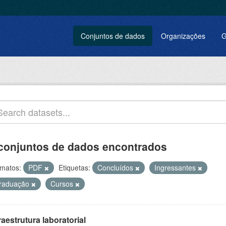
Conjuntos de dados
Organizações
G
conjuntos de dados encontrados
matos:
PDF
Etiquetas:
Concluídos
Ingressantes
raduação
Cursos
raestrutura laboratorial