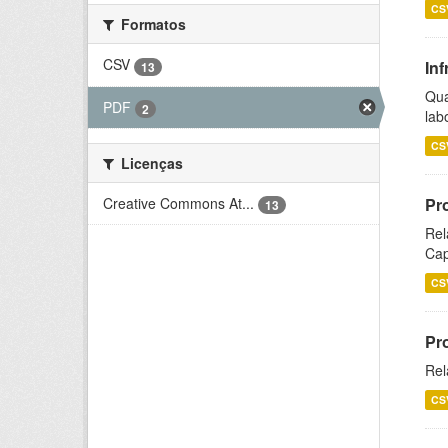
CS
Formatos
CSV
Inf
13
Qua
PDF
2
lab
CS
Licenças
Creative Commons At...
Pr
13
Rel
Cap
CS
Pr
Rel
CS