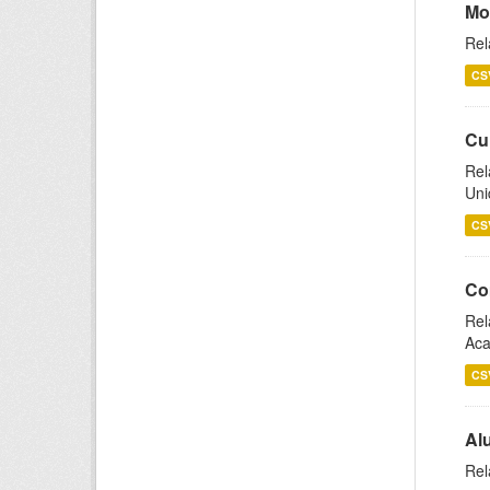
Mo
Rel
CS
Cu
Rel
Uni
CS
Co
Rel
Aca
CS
Al
Rel