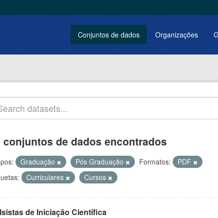
Conjuntos de dados
Organizações
G
 conjuntos de dados encontrados
pos:
Graduação
Pós Graduação
Formatos:
PDF
quetas:
Curriculares
Cursos
sistas de Iniciação Científica