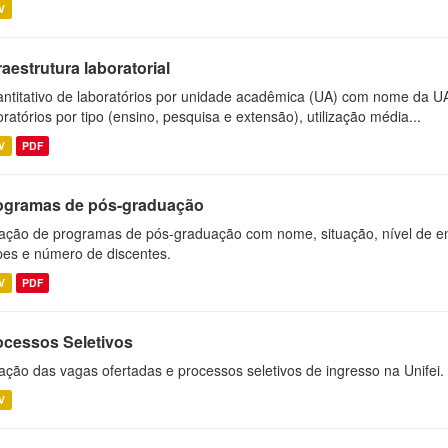
V
raestrutura laboratorial
ntitativo de laboratórios por unidade acadêmica (UA) com nome da U
oratórios por tipo (ensino, pesquisa e extensão), utilização média...
V
PDF
ogramas de pós-graduação
ação de programas de pós-graduação com nome, situação, nível de ens
es e número de discentes.
V
PDF
ocessos Seletivos
ação das vagas ofertadas e processos seletivos de ingresso na Unifei.
V