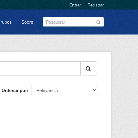
Entrar
Registrar
rupos
Sobre
Ordenar por