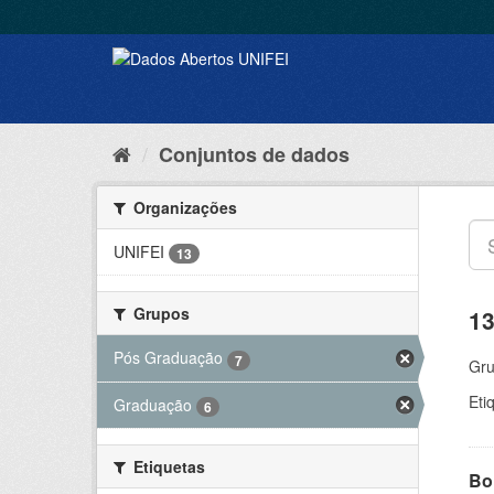
Conjuntos de dados
Organizações
UNIFEI
13
Grupos
13
Pós Graduação
7
Gru
Eti
Graduação
6
Etiquetas
Bol