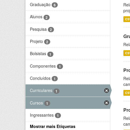
Graduação
Rel
6
pro
Alunos
2
CS
Pesquisa
2
Gr
Projeto
2
Rel
Bolsistas
CS
1
Componentes
1
Pr
Concluídos
Rel
1
cam
Curriculares
1
CS
Cursos
1
Pr
Ingressantes
1
Rel
cam
Mostrar mais Etiquetas