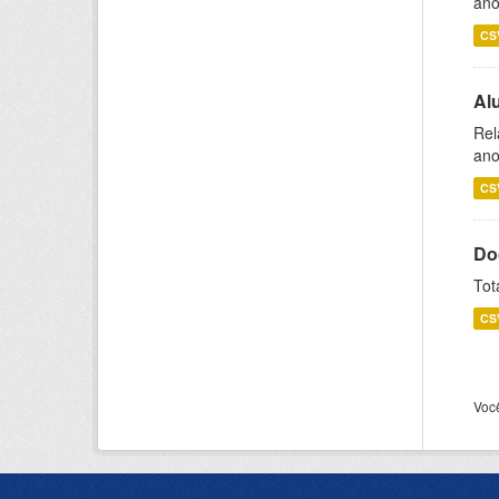
ano
CS
Al
Rel
ano
CS
Do
Tot
CS
Voc