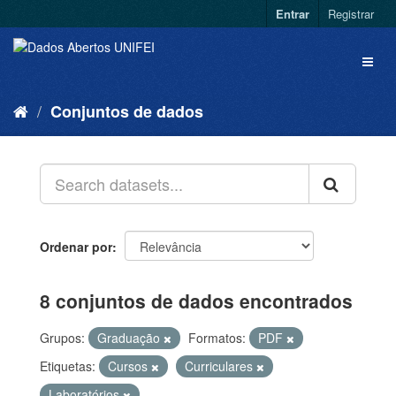
Entrar
Registrar
Conjuntos de dados
Ordenar por
8 conjuntos de dados encontrados
Grupos:
Graduação
Formatos:
PDF
Etiquetas:
Cursos
Curriculares
Laboratórios