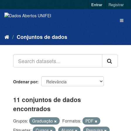
Entrar
Registrar
Conjuntos de dados
Ordenar por
11 conjuntos de dados
encontrados
Grupos:
Graduação
Formatos:
PDF
Etiquetas:
Cursos
Alunos
Pesquisa