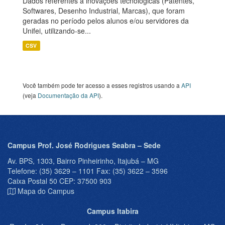
Dados referentes a inovações tecnológicas (Patentes,
Softwares, Desenho Industrial, Marcas), que foram
geradas no período pelos alunos e/ou servidores da
Unifei, utilizando-se...
CSV
Você também pode ter acesso a esses registros usando a
API
(veja
Documentação da API
).
Campus Prof. José Rodrigues Seabra – Sede
Av. BPS, 1303, Bairro Pinheirinho, Itajubá – MG
Telefone: (35) 3629 – 1101 Fax: (35) 3622 – 3596
Caixa Postal 50 CEP: 37500 903
Mapa do Campus
Campus Itabira