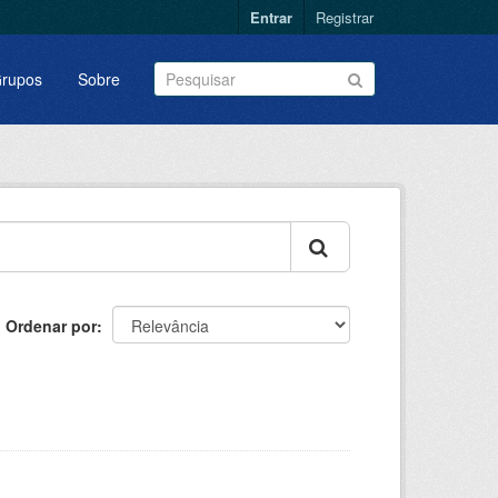
Entrar
Registrar
rupos
Sobre
Ordenar por