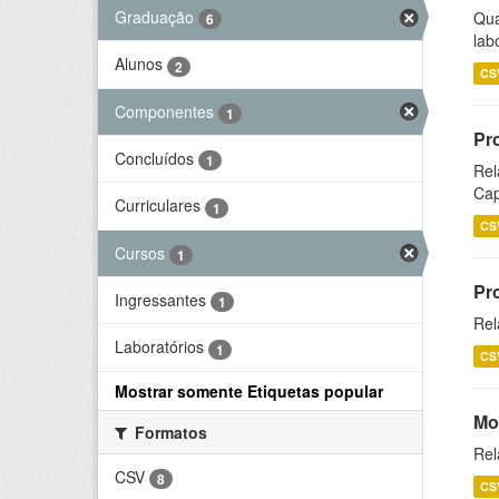
Graduação
Qua
6
lab
Alunos
2
CS
Componentes
1
Pr
Concluídos
1
Rel
Cap
Curriculares
1
CS
Cursos
1
Pr
Ingressantes
1
Rel
Laboratórios
1
CS
Mostrar somente Etiquetas popular
Mo
Formatos
Rel
CSV
8
CS