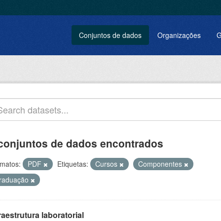
Conjuntos de dados
Organizações
G
conjuntos de dados encontrados
matos:
PDF
Etiquetas:
Cursos
Componentes
raduação
raestrutura laboratorial