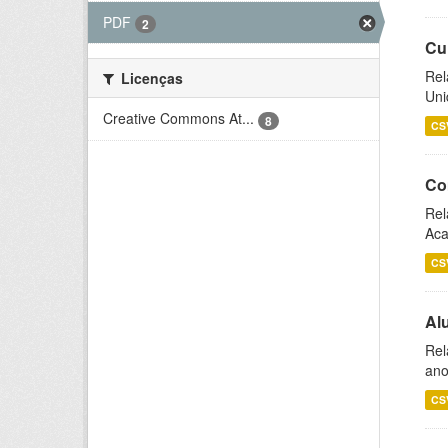
PDF
2
Cu
Rel
Licenças
Uni
Creative Commons At...
8
CS
Co
Rel
Aca
CS
Al
Rel
ano
CS