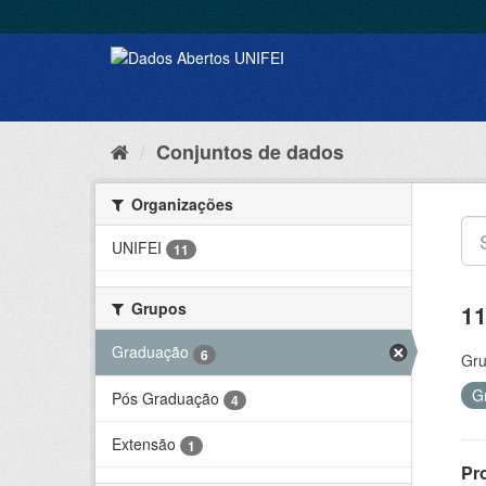
Conjuntos de dados
Organizações
UNIFEI
11
Grupos
11
Graduação
6
Gru
G
Pós Graduação
4
Extensão
1
Pr