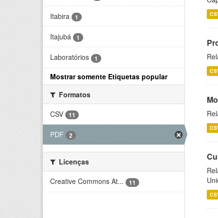
CS
Itabira
1
Itajubá
1
Pr
Rel
Laboratórios
1
CS
Mostrar somente Etiquetas popular
Formatos
Mo
Rel
CSV
11
CS
PDF
2
Cu
Licenças
Rel
Uni
Creative Commons At...
11
CS