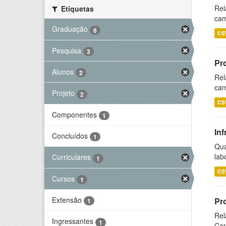
Rel
Etiquetas
cam
Graduação
6
CS
Pesquisa
3
Pr
Alunos
2
Rel
cam
Projeto
2
CS
Componentes
1
Inf
Concluídos
1
Qua
lab
Curriculares
1
CS
Cursos
1
Extensão
Pr
1
Rel
Ingressantes
1
Cap