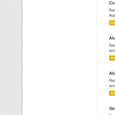
Co
Rel
Aca
CS
Al
Rel
ano
CS
Al
Rel
ano
CS
Ge