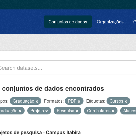
Conjuntos de dados
Organizações
G
 conjuntos de dados encontrados
pos:
Graduação
Formatos:
PDF
Etiquetas:
Cursos
raduação
Projeto
Pesquisa
Curriculares
Aluno
ojetos de pesquisa - Campus Itabira