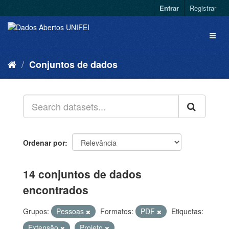
Entrar
Registrar
Conjuntos de dados
Ordenar por
14 conjuntos de dados
encontrados
Grupos:
Pessoas
Formatos:
PDF
Etiquetas:
Extensão
Projeto