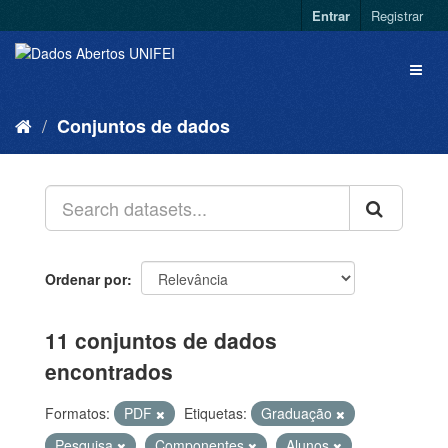
Entrar
Registrar
Conjuntos de dados
Ordenar por
11 conjuntos de dados
encontrados
Formatos:
PDF
Etiquetas:
Graduação
Pesquisa
Componentes
Alunos