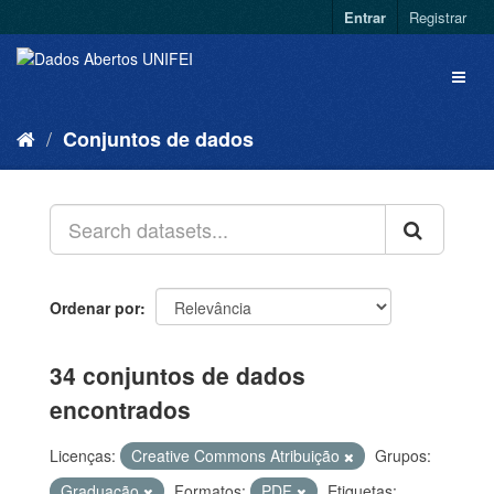
Entrar
Registrar
Conjuntos de dados
Ordenar por
34 conjuntos de dados
encontrados
Licenças:
Creative Commons Atribuição
Grupos:
Graduação
Formatos:
PDF
Etiquetas: