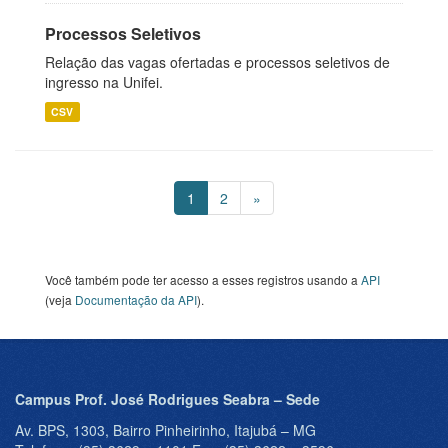
Processos Seletivos
Relação das vagas ofertadas e processos seletivos de
ingresso na Unifei.
CSV
1
2
»
Você também pode ter acesso a esses registros usando a
API
(veja
Documentação da API
).
Campus Prof. José Rodrigues Seabra – Sede
Av. BPS, 1303, Bairro Pinheirinho, Itajubá – MG