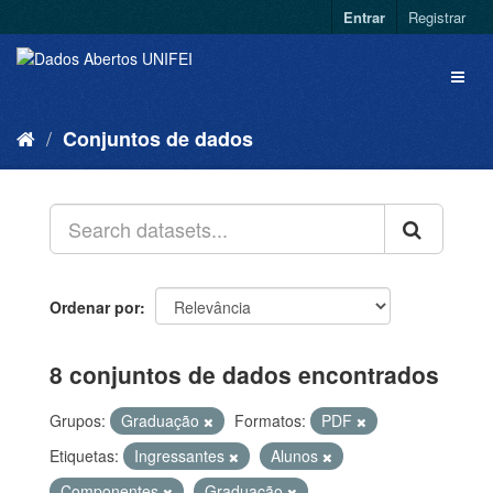
Entrar
Registrar
Conjuntos de dados
Ordenar por
8 conjuntos de dados encontrados
Grupos:
Graduação
Formatos:
PDF
Etiquetas:
Ingressantes
Alunos
Componentes
Graduação