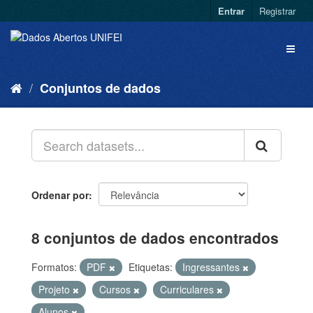
Entrar
Registrar
Conjuntos de dados
Ordenar por
8 conjuntos de dados encontrados
Formatos:
PDF
Etiquetas:
Ingressantes
Projeto
Cursos
Curriculares
Alunos