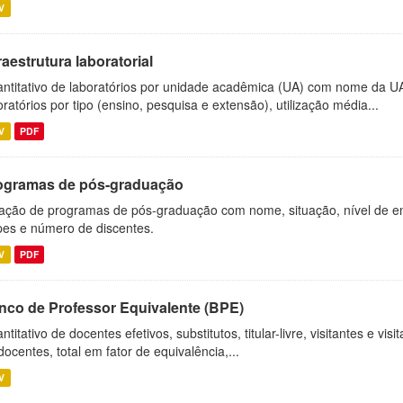
V
raestrutura laboratorial
ntitativo de laboratórios por unidade acadêmica (UA) com nome da U
oratórios por tipo (ensino, pesquisa e extensão), utilização média...
V
PDF
ogramas de pós-graduação
ação de programas de pós-graduação com nome, situação, nível de ens
es e número de discentes.
V
PDF
nco de Professor Equivalente (BPE)
ntitativo de docentes efetivos, substitutos, titular-livre, visitantes e vi
docentes, total em fator de equivalência,...
V