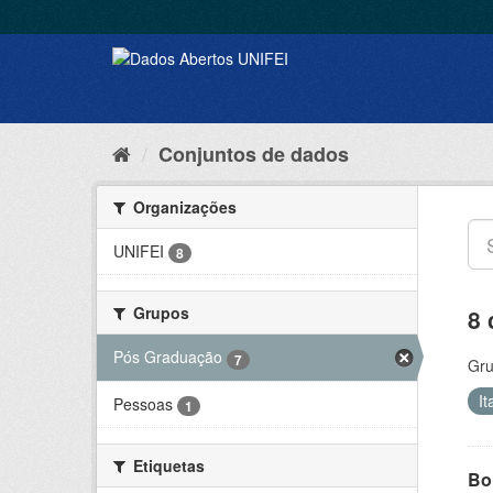
Conjuntos de dados
Organizações
UNIFEI
8
Grupos
8 
Pós Graduação
7
Gru
It
Pessoas
1
Etiquetas
Bol