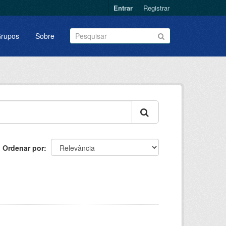
Entrar
Registrar
rupos
Sobre
Ordenar por