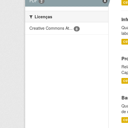
PDF
2
CS
Licenças
Inf
Qua
Creative Commons At...
8
lab
CS
Pr
Rel
Cap
CS
Ba
Qua
de 
CS