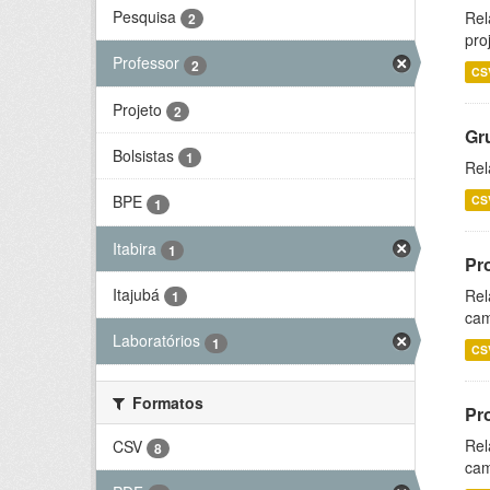
Pesquisa
Rel
2
pro
Professor
2
CS
Projeto
2
Gr
Bolsistas
1
Rel
BPE
CS
1
Itabira
1
Pr
Itajubá
Rel
1
cam
Laboratórios
1
CS
Formatos
Pr
Rel
CSV
8
cam