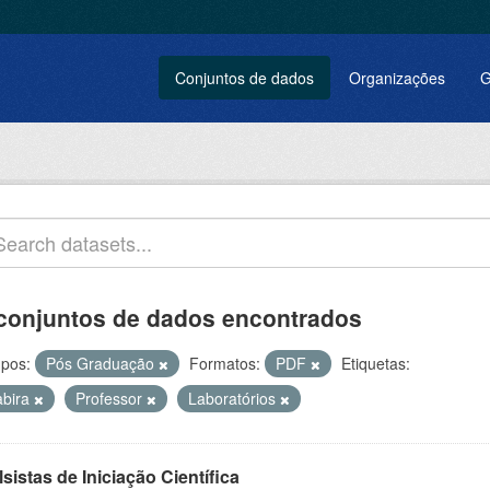
Conjuntos de dados
Organizações
G
conjuntos de dados encontrados
pos:
Pós Graduação
Formatos:
PDF
Etiquetas:
abira
Professor
Laboratórios
sistas de Iniciação Científica