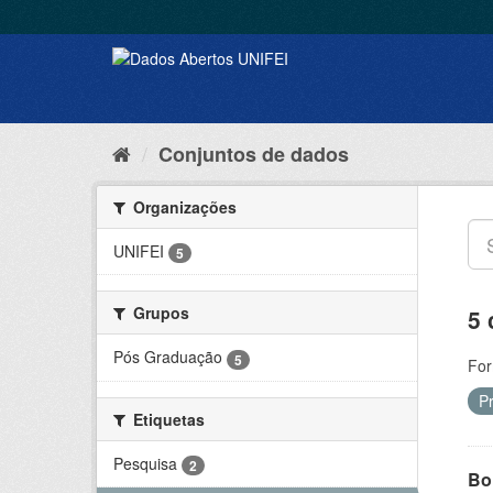
Conjuntos de dados
Organizações
UNIFEI
5
Grupos
5 
Pós Graduação
5
For
P
Etiquetas
Pesquisa
2
Bol