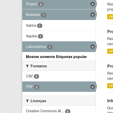
Projeto
Rel
2
pro
Bolsistas
1
CS
Itabira
1
Pr
Itajubá
1
Rel
cam
Laboratórios
1
CS
Mostrar somente Etiquetas popular
Pr
Formatos
Rel
CSV
5
cam
CS
PDF
2
Inf
Licenças
Qua
Creative Commons At...
5
lab