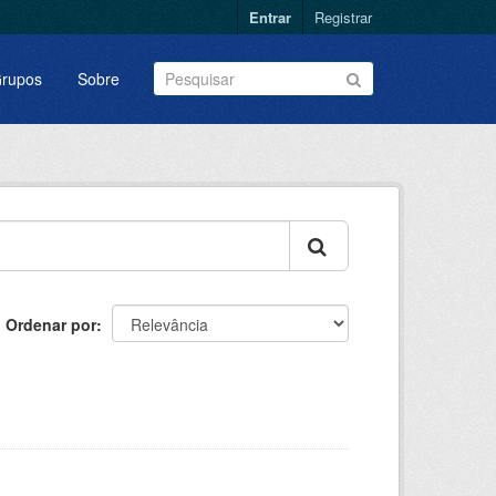
Entrar
Registrar
rupos
Sobre
Ordenar por