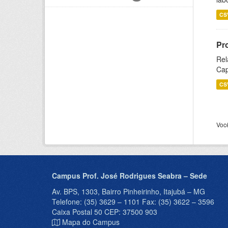
CS
Pr
Rel
Cap
CS
Voc
Campus Prof. José Rodrigues Seabra – Sede
Av. BPS, 1303, Bairro Pinheirinho, Itajubá – MG
Telefone: (35) 3629 – 1101 Fax: (35) 3622 – 3596
Caixa Postal 50 CEP: 37500 903
Mapa do Campus