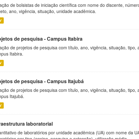
ação de bolsistas de iniciação científica com nome do discente, número 
jeto, ano, vigência, situação, unidade acadêmica.
V
ojetos de pesquisa - Campus Itabira
ação de projetos de pesquisa com título, ano, vigência, situação, tipo
pus Itabira.
V
ojetos de pesquisa - Campus Itajubá
ação de projetos de pesquisa com título, ano, vigência, situação, tipo
pus Itajubá.
V
raestrutura laboratorial
ntitativo de laboratórios por unidade acadêmica (UA) com nome da U
oratórios por tipo (ensino, pesquisa e extensão), utilização média...