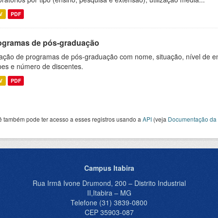
V
PDF
ogramas de pós-graduação
ação de programas de pós-graduação com nome, situação, nível de ens
es e número de discentes.
V
PDF
ê também pode ter acesso a esses registros usando a
API
(veja
Documentação da 
Campus Itabira
Rua Irmã Ivone Drumond, 200 – Distrito Industrial
II,Itabira – MG
Telefone (31) 3839-0800
CEP 35903-087