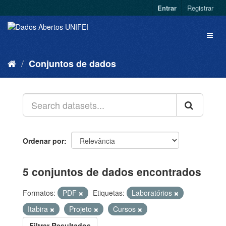
Entrar
Registrar
Conjuntos de dados
Ordenar por
5 conjuntos de dados encontrados
Formatos:
PDF
Etiquetas:
Laboratórios
Itabira
Projeto
Cursos
Filtrar Resultados