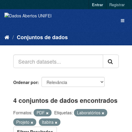
Entrar
Registrar
Conjuntos de dados
Ordenar por
4 conjuntos de dados encontrados
Formatos:
PDF
Etiquetas:
Laboratórios
Projeto
Itabira
Filtrar Resultados