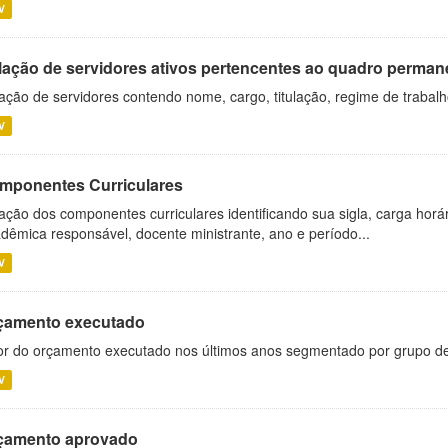
V
lação de servidores ativos pertencentes ao quadro permane
ação de servidores contendo nome, cargo, titulação, regime de trabal
V
mponentes Curriculares
ação dos componentes curriculares identificando sua sigla, carga horá
dêmica responsável, docente ministrante, ano e período...
V
çamento executado
or do orçamento executado nos últimos anos segmentado por grupo d
V
çamento aprovado