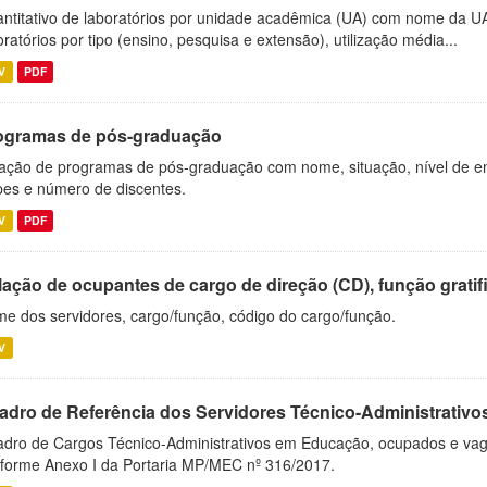
ntitativo de laboratórios por unidade acadêmica (UA) com nome da U
oratórios por tipo (ensino, pesquisa e extensão), utilização média...
V
PDF
ogramas de pós-graduação
ação de programas de pós-graduação com nome, situação, nível de ens
es e número de discentes.
V
PDF
ação de ocupantes de cargo de direção (CD), função gratifi
e dos servidores, cargo/função, código do cargo/função.
V
adro de Referência dos Servidores Técnico-Administrati
dro de Cargos Técnico-Administrativos em Educação, ocupados e vagos 
forme Anexo I da Portaria MP/MEC nº 316/2017.