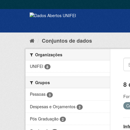
Conjuntos de dados
Organizações
UNIFEI
8
Grupos
8 
Pessoas
3
For
C
Despesas e Orçamentos
2
Pós Graduação
2
Inf