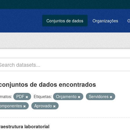
Conjuntos de dados
Organizações
G
conjuntos de dados encontrados
matos:
PDF
Etiquetas:
Orçamento
Servidores
omponentes
Aprovado
raestrutura laboratorial