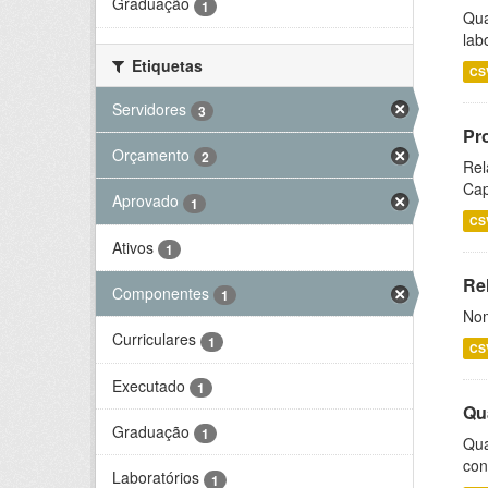
Graduação
1
Qua
lab
Etiquetas
CS
Servidores
3
Pr
Orçamento
2
Rel
Cap
Aprovado
1
CS
Ativos
1
Rel
Componentes
1
Nom
Curriculares
1
CS
Executado
1
Qu
Graduação
1
Qua
con
Laboratórios
1