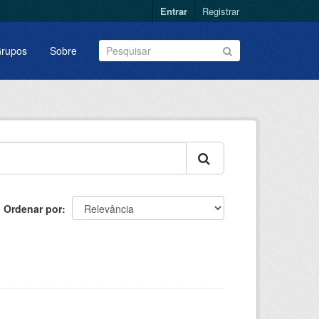
Entrar
Registrar
rupos
Sobre
Ordenar por