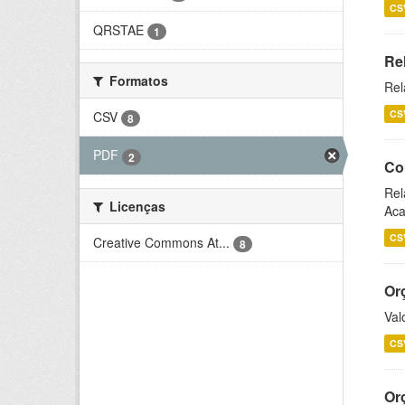
CS
QRSTAE
1
Re
Formatos
Rel
CS
CSV
8
PDF
2
Co
Rel
Licenças
Aca
CS
Creative Commons At...
8
Or
Val
CS
Or