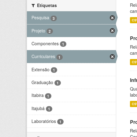
Rel
Etiquetas
cam
Pesquisa
3
CS
Projeto
2
Pr
Componentes
1
Rel
cam
Curriculares
1
CS
Extensão
1
Inf
Graduação
1
Qua
lab
Itabira
1
CS
Itajubá
1
Laboratórios
Pr
1
Rel
Cap