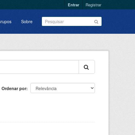
Entrar
Registrar
rupos
Sobre
Ordenar por