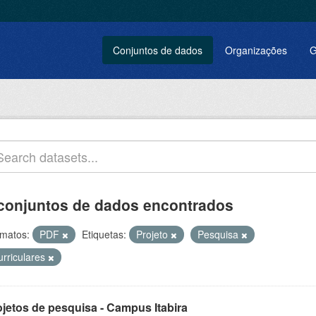
Conjuntos de dados
Organizações
G
conjuntos de dados encontrados
matos:
PDF
Etiquetas:
Projeto
Pesquisa
urriculares
ojetos de pesquisa - Campus Itabira