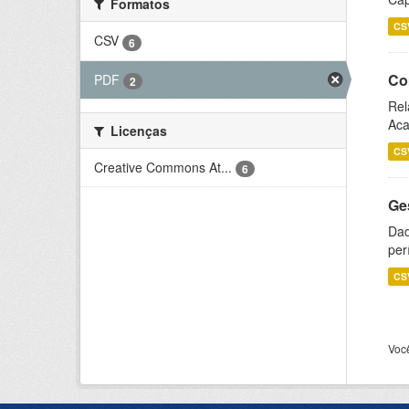
Formatos
CS
CSV
6
Co
PDF
2
Rel
Aca
Licenças
CS
Creative Commons At...
6
Ge
Dad
per
CS
Voc