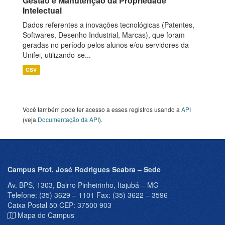
Gestão e Manutenção da Propriedade
Intelectual
Dados referentes a inovações tecnológicas (Patentes,
Softwares, Desenho Industrial, Marcas), que foram
geradas no período pelos alunos e/ou servidores da
Unifei, utilizando-se...
CSV
Você também pode ter acesso a esses registros usando a
API
(veja
Documentação da API
).
Campus Prof. José Rodrigues Seabra – Sede
Av. BPS, 1303, Bairro Pinheirinho, Itajubá – MG
Telefone: (35) 3629 – 1101 Fax: (35) 3622 – 3596
Caixa Postal 50 CEP: 37500 903
Mapa do Campus