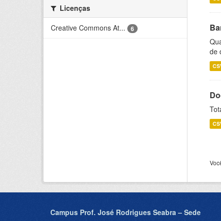
Licenças
Ba
Creative Commons At...
6
Qua
de 
CS
Do
Tot
CS
Voc
Campus Prof. José Rodrigues Seabra – Sede