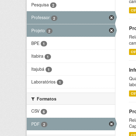
cam
Pesquisa
2
CS
Professor
2
Pr
Projeto
2
Rel
cam
BPE
1
CS
Itabira
1
Itajubá
Inf
1
Qua
Laboratórios
1
lab
CS
Formatos
Pr
CSV
6
Rel
PDF
2
Cap
CS