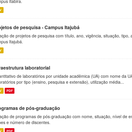
pus Itabira.
V
ojetos de pesquisa - Campus Itajubá
ação de projetos de pesquisa com título, ano, vigência, situação, tipo
pus Itajubá.
V
raestrutura laboratorial
ntitativo de laboratórios por unidade acadêmica (UA) com nome da U
oratórios por tipo (ensino, pesquisa e extensão), utilização média...
V
PDF
ogramas de pós-graduação
ação de programas de pós-graduação com nome, situação, nível de ens
es e número de discentes.
V
PDF