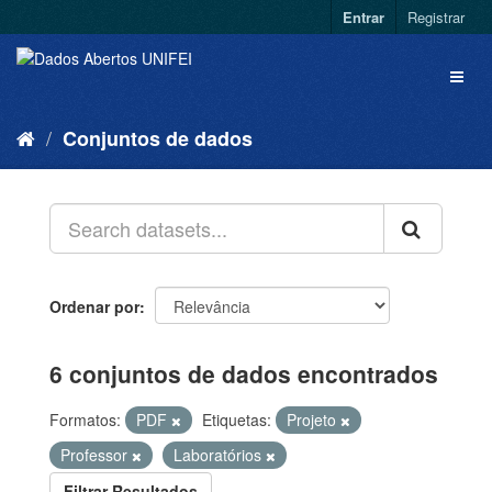
Entrar
Registrar
Conjuntos de dados
Ordenar por
6 conjuntos de dados encontrados
Formatos:
PDF
Etiquetas:
Projeto
Professor
Laboratórios
Filtrar Resultados