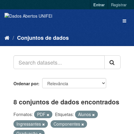
Entrar
Registrar
Conjuntos de dados
Ordenar por
8 conjuntos de dados encontrados
Formatos:
PDF
Etiquetas:
Alunos
Ingressantes
Componentes
Graduação