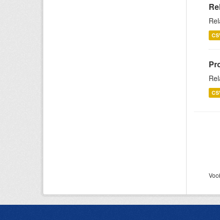
Re
Rel
CS
Pr
Rel
CS
Voc