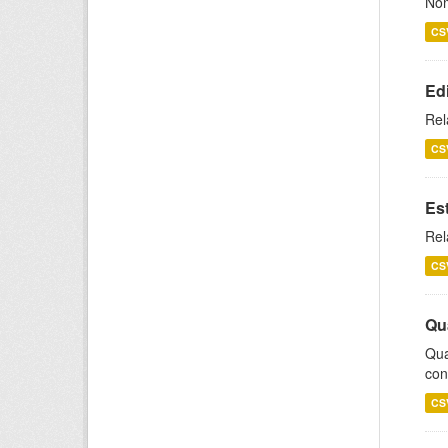
Nom
CS
Ed
Rel
CS
Es
Rel
CS
Qu
Qua
con
CS