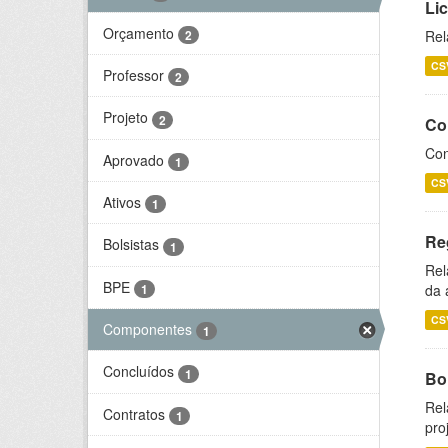
Li
Orçamento
2
Rel
CS
Professor
2
Projeto
2
Co
Con
Aprovado
1
CS
Ativos
1
Re
Bolsistas
1
Rel
BPE
1
da 
CS
Componentes
1
Concluídos
1
Bol
Rel
Contratos
1
pro