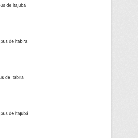
pus de Itajubá
pus de Itabira
s de Itabira
mpus de Itajubá