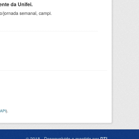
nte da Unifei.
ho/jornada semanal, campi.
API
).
© 2018 - Desenvolvido e mantido por
DTI