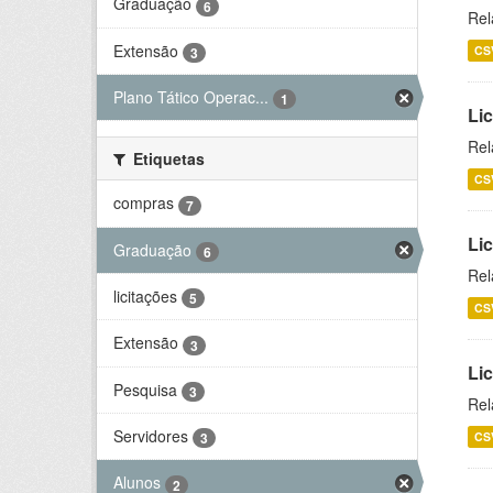
Graduação
6
Rel
Extensão
CS
3
Plano Tático Operac...
1
Lic
Rel
Etiquetas
CS
compras
7
Lic
Graduação
6
Rel
licitações
5
CS
Extensão
3
Li
Pesquisa
3
Rel
Servidores
CS
3
Alunos
2