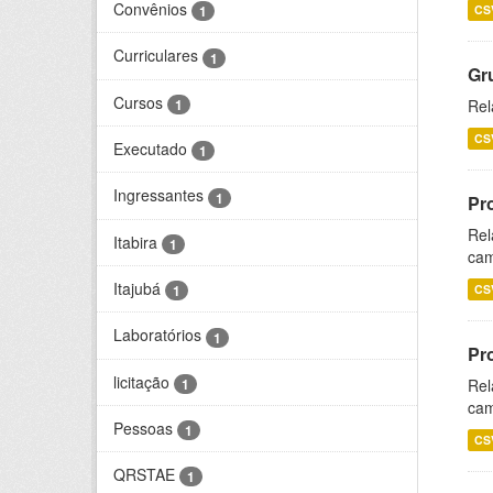
Convênios
CS
1
Curriculares
1
Gr
Cursos
1
Rel
CS
Executado
1
Ingressantes
1
Pr
Rel
Itabira
1
cam
Itajubá
CS
1
Laboratórios
1
Pr
licitação
1
Rel
cam
Pessoas
1
CS
QRSTAE
1