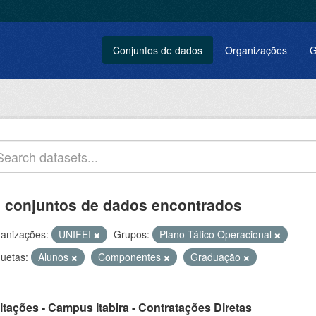
Conjuntos de dados
Organizações
G
 conjuntos de dados encontrados
anizações:
UNIFEI
Grupos:
Plano Tático Operacional
quetas:
Alunos
Componentes
Graduação
itações - Campus Itabira - Contratações Diretas