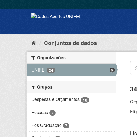
Conjuntos de dados
Organizações
UNIFEI
34
Grupos
34
Despesas e Orçamentos
10
Org
Eti
Pessoas
7
Pós Graduação
7
Lic