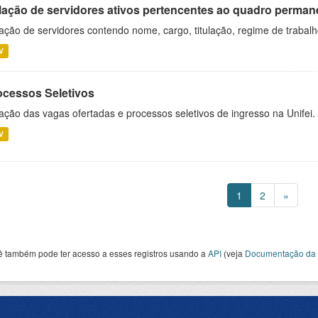
lação de servidores ativos pertencentes ao quadro permane
ação de servidores contendo nome, cargo, titulação, regime de trabal
V
ocessos Seletivos
ação das vagas ofertadas e processos seletivos de ingresso na Unifei.
V
1
2
»
ê também pode ter acesso a esses registros usando a
API
(veja
Documentação da 