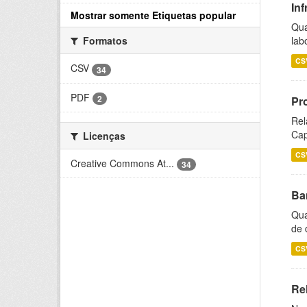
Inf
Mostrar somente Etiquetas popular
Qua
lab
Formatos
CS
CSV
34
PDF
2
Pr
Rel
Cap
Licenças
CS
Creative Commons At...
34
Ba
Qua
de 
CS
Rel