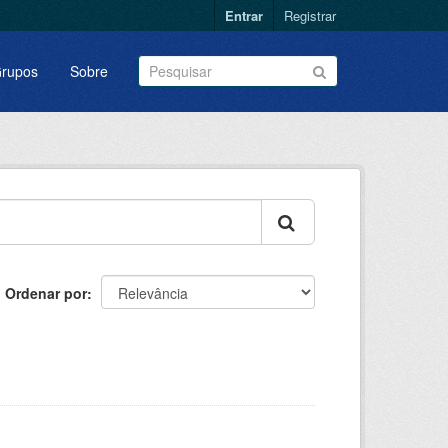
Entrar
Registrar
rupos
Sobre
Ordenar por