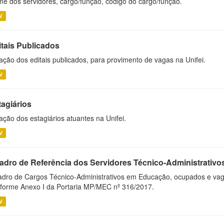
e dos servidores, cargo/função, código do cargo/função.
V
itais Publicados
ação dos editais publicados, para provimento de vagas na Unifei.
V
tagiários
ação dos estagiários atuantes na Unifei.
V
adro de Referência dos Servidores Técnico-Administrati
dro de Cargos Técnico-Administrativos em Educação, ocupados e vagos 
forme Anexo I da Portaria MP/MEC nº 316/2017.
V