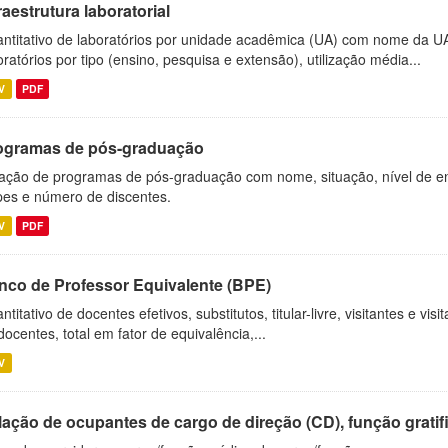
raestrutura laboratorial
ntitativo de laboratórios por unidade acadêmica (UA) com nome da U
oratórios por tipo (ensino, pesquisa e extensão), utilização média...
V
PDF
ogramas de pós-graduação
ação de programas de pós-graduação com nome, situação, nível de ens
es e número de discentes.
V
PDF
nco de Professor Equivalente (BPE)
ntitativo de docentes efetivos, substitutos, titular-livre, visitantes e vi
docentes, total em fator de equivalência,...
V
ação de ocupantes de cargo de direção (CD), função gratifi