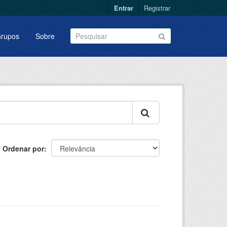
Entrar
Registrar
rupos
Sobre
Ordenar por