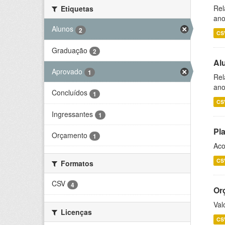
Rel
Etiquetas
ano
Alunos
2
CS
Graduação
2
Al
Aprovado
1
Rel
ano
Concluídos
1
CS
Ingressantes
1
Pl
Orçamento
1
Aco
CS
Formatos
CSV
4
Or
Val
Licenças
CS