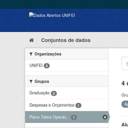
Conjuntos de dados
Organizações
UNIFEI
4
Grupos
4 
Graduação
2
Gru
A
Despesas e Orçamentos
1
Plano Tático Operac...
1
Al