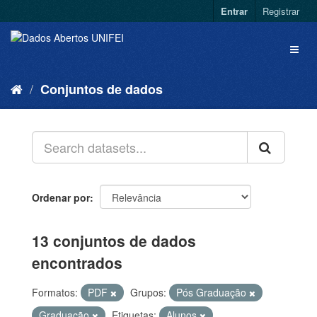
Entrar
Registrar
Conjuntos de dados
Ordenar por
13 conjuntos de dados
encontrados
Formatos:
PDF
Grupos:
Pós Graduação
Graduação
Etiquetas:
Alunos