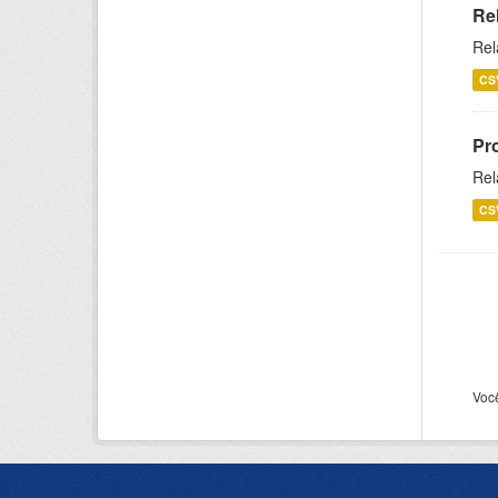
Re
Rel
CS
Pr
Rel
CS
Voc