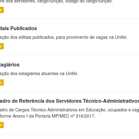
e dos servidores, cargo/função, código do cargo/função.
V
itais Publicados
ação dos editais publicados, para provimento de vagas na Unifei.
V
tagiários
ação dos estagiários atuantes na Unifei.
V
adro de Referência dos Servidores Técnico-Administrati
dro de Cargos Técnico-Administrativos em Educação, ocupados e vagos 
forme Anexo I da Portaria MP/MEC nº 316/2017.
V