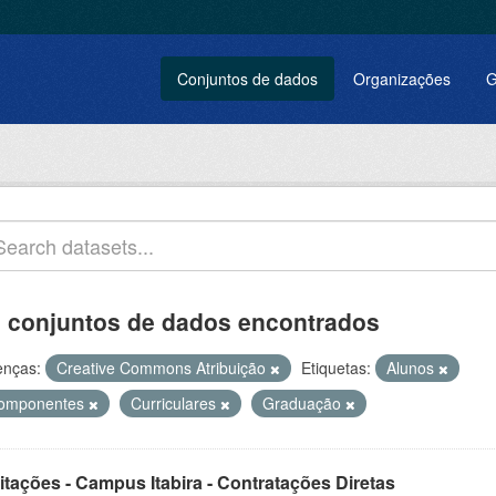
Conjuntos de dados
Organizações
G
 conjuntos de dados encontrados
enças:
Creative Commons Atribuição
Etiquetas:
Alunos
omponentes
Curriculares
Graduação
itações - Campus Itabira - Contratações Diretas