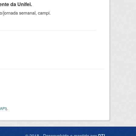
nte da Unifei.
ho/jornada semanal, campi.
API
).
© 2018 - Desenvolvido e mantido por
DTI