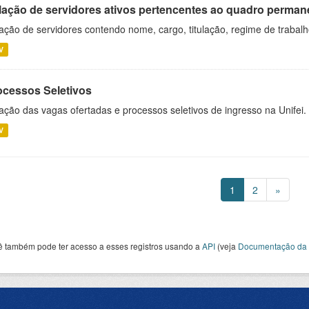
lação de servidores ativos pertencentes ao quadro permane
ação de servidores contendo nome, cargo, titulação, regime de trabal
V
ocessos Seletivos
ação das vagas ofertadas e processos seletivos de ingresso na Unifei.
V
1
2
»
ê também pode ter acesso a esses registros usando a
API
(veja
Documentação da 