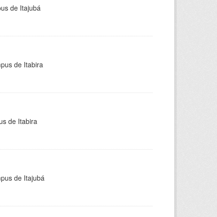
pus de Itajubá
pus de Itabira
s de Itabira
mpus de Itajubá