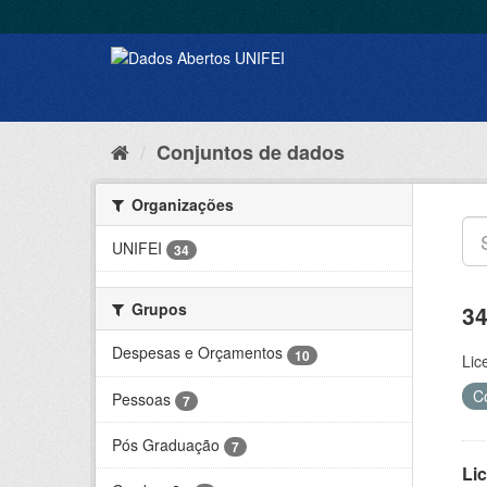
Conjuntos de dados
Organizações
UNIFEI
34
Grupos
34
Despesas e Orçamentos
10
Lic
C
Pessoas
7
Pós Graduação
7
Lic