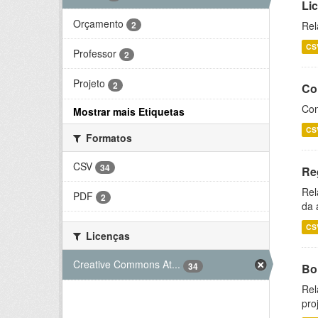
Li
Orçamento
2
Rel
CS
Professor
2
Projeto
2
Co
Con
Mostrar mais Etiquetas
CS
Formatos
CSV
34
Re
Rel
PDF
2
da 
CS
Licenças
Creative Commons At...
34
Bol
Rel
pro