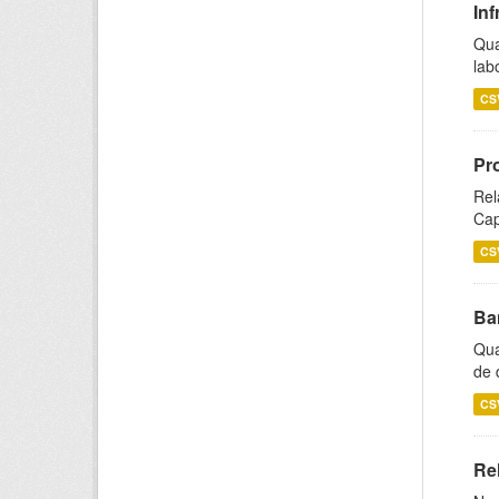
Inf
Qua
lab
CS
Pr
Rel
Cap
CS
Ba
Qua
de 
CS
Rel