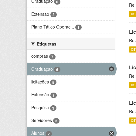
Graduação
6
Rel
Extensão
CS
3
Plano Tático Operac...
1
Lic
Rel
Etiquetas
CS
compras
7
Lic
Graduação
6
Rel
licitações
5
CS
Extensão
3
Li
Pesquisa
3
Rel
Servidores
CS
3
Alunos
2