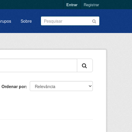
Entrar
Registrar
rupos
Sobre
Ordenar por