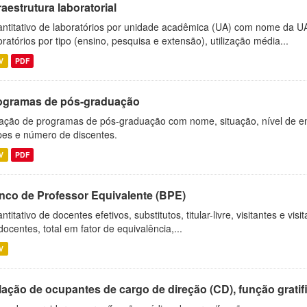
raestrutura laboratorial
ntitativo de laboratórios por unidade acadêmica (UA) com nome da U
oratórios por tipo (ensino, pesquisa e extensão), utilização média...
V
PDF
ogramas de pós-graduação
ação de programas de pós-graduação com nome, situação, nível de ens
es e número de discentes.
V
PDF
nco de Professor Equivalente (BPE)
ntitativo de docentes efetivos, substitutos, titular-livre, visitantes e vi
docentes, total em fator de equivalência,...
V
ação de ocupantes de cargo de direção (CD), função gratifi