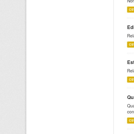
Nom
CS
Ed
Rel
CS
Es
Rel
CS
Qu
Qua
con
CS