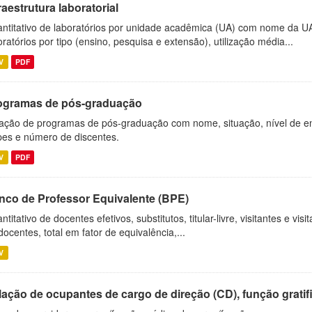
raestrutura laboratorial
ntitativo de laboratórios por unidade acadêmica (UA) com nome da U
oratórios por tipo (ensino, pesquisa e extensão), utilização média...
V
PDF
ogramas de pós-graduação
ação de programas de pós-graduação com nome, situação, nível de ens
es e número de discentes.
V
PDF
nco de Professor Equivalente (BPE)
ntitativo de docentes efetivos, substitutos, titular-livre, visitantes e vi
docentes, total em fator de equivalência,...
V
ação de ocupantes de cargo de direção (CD), função gratifi