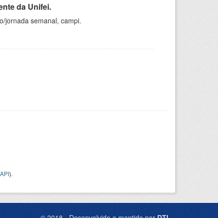
nte da Unifei.
ho/jornada semanal, campi.
API
).
© 2018 - Desenvolvido e mantido por
DTI