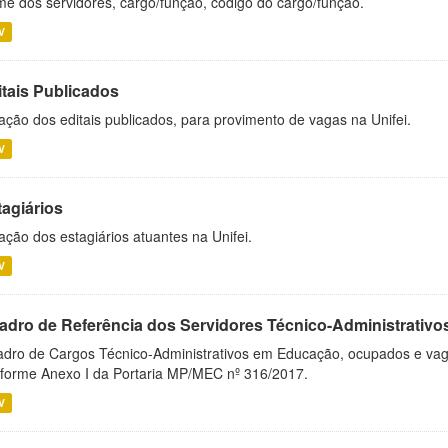
e dos servidores, cargo/função, código do cargo/função.
V
itais Publicados
ação dos editais publicados, para provimento de vagas na Unifei.
V
tagiários
ação dos estagiários atuantes na Unifei.
V
adro de Referência dos Servidores Técnico-Administrati
dro de Cargos Técnico-Administrativos em Educação, ocupados e vagos 
forme Anexo I da Portaria MP/MEC nº 316/2017.
V