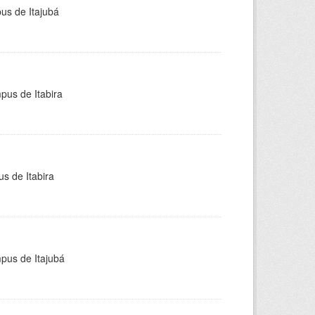
pus de Itajubá
pus de Itabira
s de Itabira
mpus de Itajubá