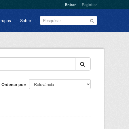
Entrar
Registrar
rupos
Sobre
Ordenar por