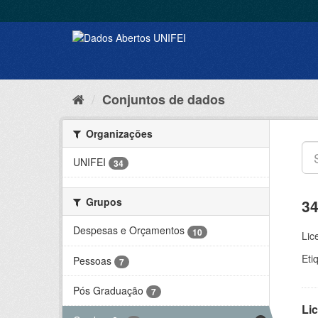
Conjuntos de dados
Organizações
UNIFEI
34
Grupos
34
Despesas e Orçamentos
10
Lic
Eti
Pessoas
7
Pós Graduação
7
Lic