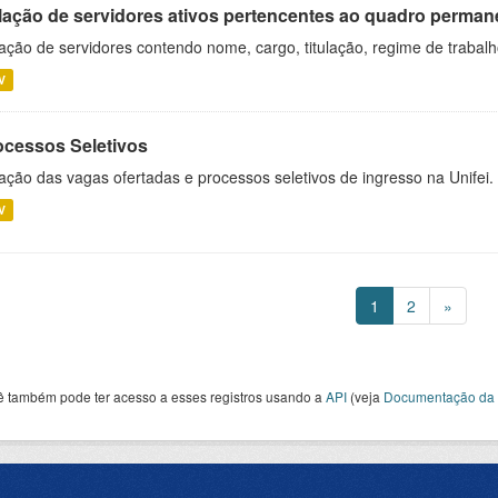
lação de servidores ativos pertencentes ao quadro permane
ação de servidores contendo nome, cargo, titulação, regime de trabal
V
ocessos Seletivos
ação das vagas ofertadas e processos seletivos de ingresso na Unifei.
V
1
2
»
ê também pode ter acesso a esses registros usando a
API
(veja
Documentação da 