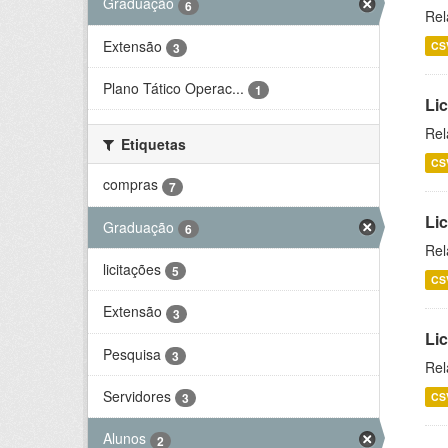
Graduação
6
Rel
Extensão
CS
3
Plano Tático Operac...
1
Lic
Rel
Etiquetas
CS
compras
7
Lic
Graduação
6
Rel
licitações
5
CS
Extensão
3
Li
Pesquisa
3
Rel
Servidores
CS
3
Alunos
2