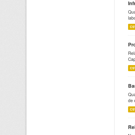
Inf
Qua
lab
CS
Pr
Rel
Cap
CS
Ba
Qua
de 
CS
Rel