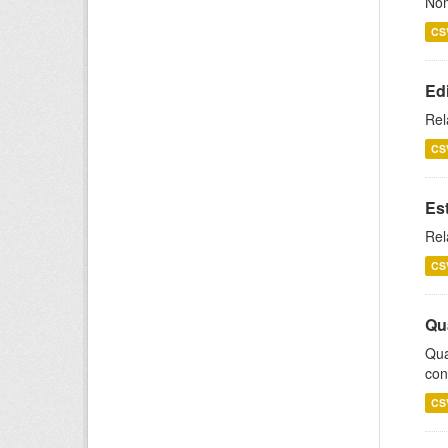
Nom
CS
Ed
Rel
CS
Es
Rel
CS
Qu
Qua
con
CS