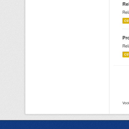
Re
Rel
CS
Pr
Rel
CS
Voc