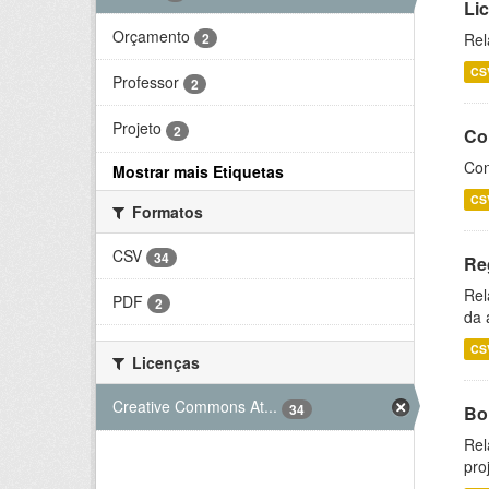
Li
Orçamento
2
Rel
CS
Professor
2
Projeto
2
Co
Con
Mostrar mais Etiquetas
CS
Formatos
CSV
34
Re
Rel
PDF
2
da 
CS
Licenças
Creative Commons At...
34
Bol
Rel
pro