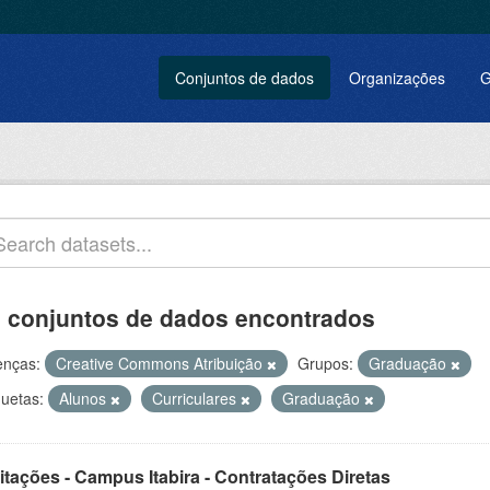
Conjuntos de dados
Organizações
G
 conjuntos de dados encontrados
enças:
Creative Commons Atribuição
Grupos:
Graduação
quetas:
Alunos
Curriculares
Graduação
itações - Campus Itabira - Contratações Diretas