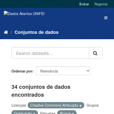
Entrar
Registrar
Conjuntos de dados
Ordenar por
34 conjuntos de dados
encontrados
Licenças:
Creative Commons Atribuição
Grupos:
Graduação
Etiquetas:
Alunos