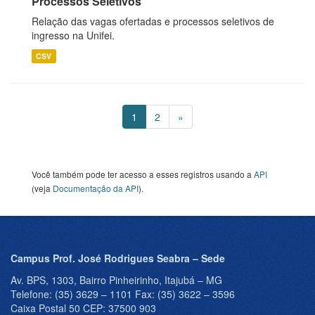
Processos Seletivos
Relação das vagas ofertadas e processos seletivos de
ingresso na Unifei.
CSV
1
2
»
Você também pode ter acesso a esses registros usando a
API
(veja
Documentação da API
).
Campus Prof. José Rodrigues Seabra – Sede
Av. BPS, 1303, Bairro Pinheirinho, Itajubá – MG
Telefone: (35) 3629 – 1101 Fax: (35) 3622 – 3596
Caixa Postal 50 CEP: 37500 903