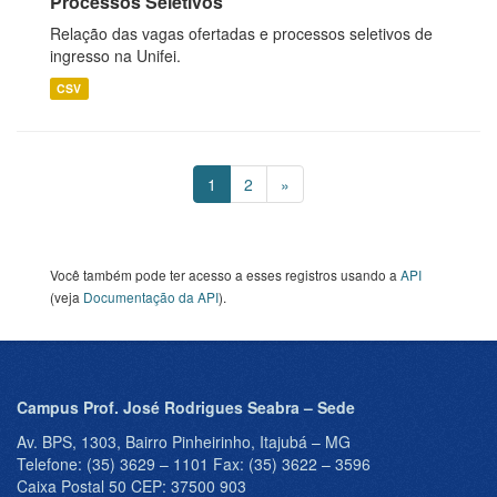
Processos Seletivos
Relação das vagas ofertadas e processos seletivos de
ingresso na Unifei.
CSV
1
2
»
Você também pode ter acesso a esses registros usando a
API
(veja
Documentação da API
).
Campus Prof. José Rodrigues Seabra – Sede
Av. BPS, 1303, Bairro Pinheirinho, Itajubá – MG
Telefone: (35) 3629 – 1101 Fax: (35) 3622 – 3596
Caixa Postal 50 CEP: 37500 903