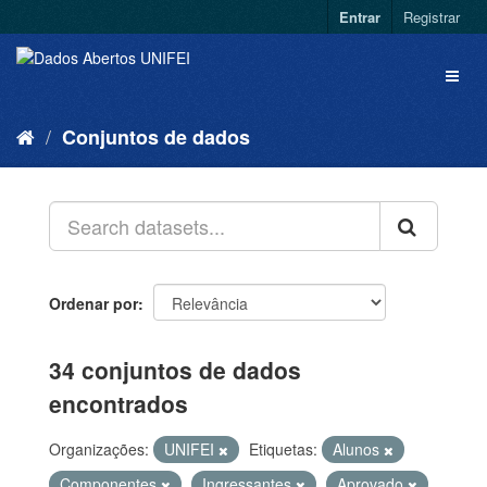
Entrar
Registrar
Conjuntos de dados
Ordenar por
34 conjuntos de dados
encontrados
Organizações:
UNIFEI
Etiquetas:
Alunos
Componentes
Ingressantes
Aprovado