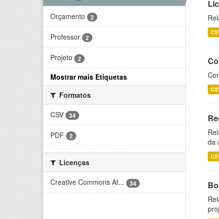
Li
Orçamento
2
Rel
CS
Professor
2
Projeto
2
Co
Con
Mostrar mais Etiquetas
CS
Formatos
CSV
34
Re
Rel
PDF
2
da 
CS
Licenças
Creative Commons At...
34
Bol
Rel
pro