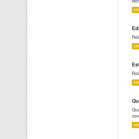
Nom
CS
Ed
Rel
CS
Es
Rel
CS
Qu
Qua
con
CS