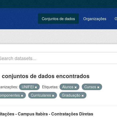
Conjuntos de dados
Organizações
G
 conjuntos de dados encontrados
anizações:
UNIFEI
Etiquetas:
Alunos
Cursos
omponentes
Curriculares
Graduação
itações - Campus Itabira - Contratações Diretas