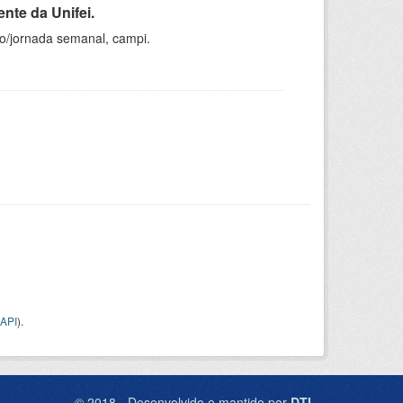
nte da Unifei.
ho/jornada semanal, campi.
API
).
© 2018 - Desenvolvido e mantido por
DTI