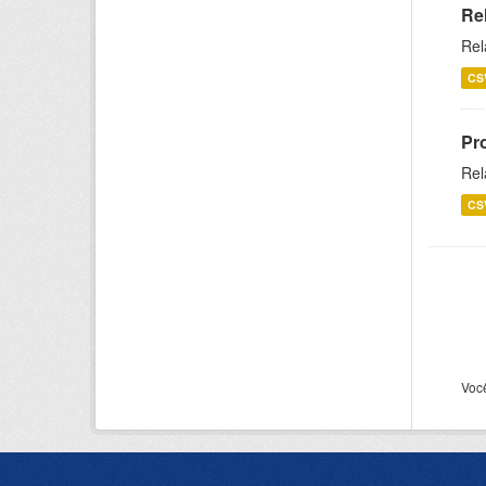
Re
Rel
CS
Pr
Rel
CS
Voc