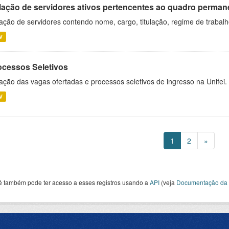
lação de servidores ativos pertencentes ao quadro permane
ação de servidores contendo nome, cargo, titulação, regime de trabal
V
ocessos Seletivos
ação das vagas ofertadas e processos seletivos de ingresso na Unifei.
V
1
2
»
ê também pode ter acesso a esses registros usando a
API
(veja
Documentação da 