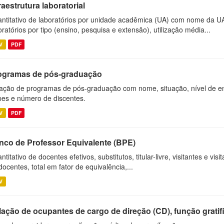
raestrutura laboratorial
ntitativo de laboratórios por unidade acadêmica (UA) com nome da U
oratórios por tipo (ensino, pesquisa e extensão), utilização média...
V
PDF
ogramas de pós-graduação
ação de programas de pós-graduação com nome, situação, nível de ens
es e número de discentes.
V
PDF
nco de Professor Equivalente (BPE)
ntitativo de docentes efetivos, substitutos, titular-livre, visitantes e vi
docentes, total em fator de equivalência,...
V
ação de ocupantes de cargo de direção (CD), função gratifi