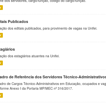
e dos servidores, cargo/função, código do cargo/função.
V
itais Publicados
ação dos editais publicados, para provimento de vagas na Unifei.
V
tagiários
ação dos estagiários atuantes na Unifei.
V
adro de Referência dos Servidores Técnico-Administrati
dro de Cargos Técnico-Administrativos em Educação, ocupados e vagos 
forme Anexo I da Portaria MP/MEC nº 316/2017.
V