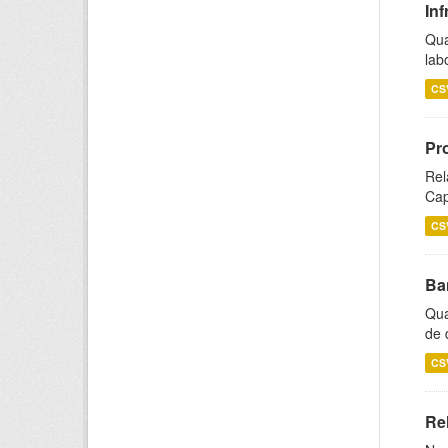
Inf
Qua
lab
CS
Pr
Rel
Cap
CS
Ba
Qua
de 
CS
Rel