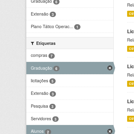
Graduação
6
Rel
Extensão
CS
3
Plano Tático Operac...
1
Lic
Rel
Etiquetas
CS
compras
7
Lic
Graduação
6
Rel
licitações
5
CS
Extensão
3
Li
Pesquisa
3
Rel
Servidores
CS
3
Alunos
2