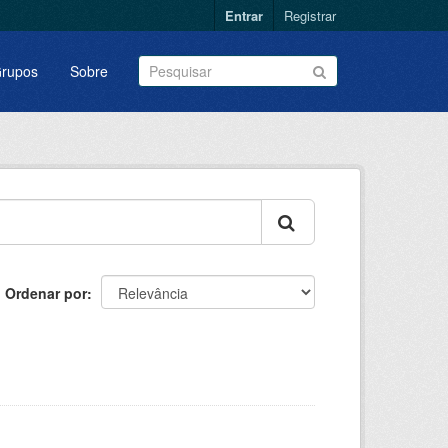
Entrar
Registrar
rupos
Sobre
Ordenar por