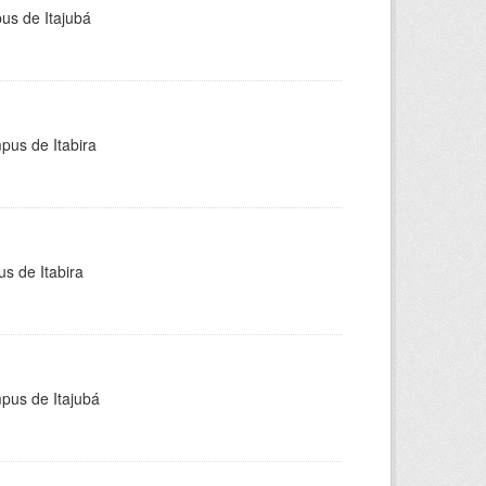
pus de Itajubá
pus de Itabira
s de Itabira
mpus de Itajubá