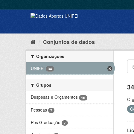
Conjuntos de dados
Organizações
UNIFEI
34
Grupos
34
Despesas e Orçamentos
10
Org
C
Pessoas
7
Pós Graduação
7
Lic