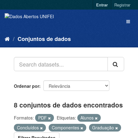
Entrar
Registrar
Conjuntos de dados
Ordenar por
8 conjuntos de dados encontrados
Formatos:
PDF
Etiquetas:
Alunos
Concluídos
Componentes
Graduação
Filtrar Resultados