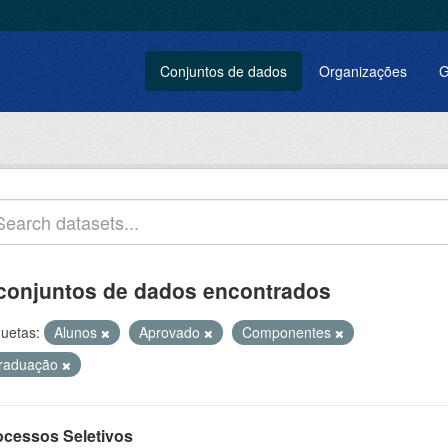
Conjuntos de dados
Organizações
G
conjuntos de dados encontrados
quetas:
Alunos
Aprovado
Componentes
raduação
ocessos Seletivos