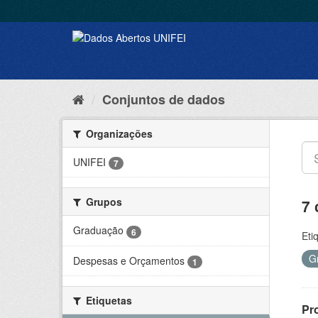
Conjuntos de dados
Organizações
UNIFEI
7
Grupos
7 
Graduação
6
Eti
G
Despesas e Orçamentos
1
Etiquetas
Pr