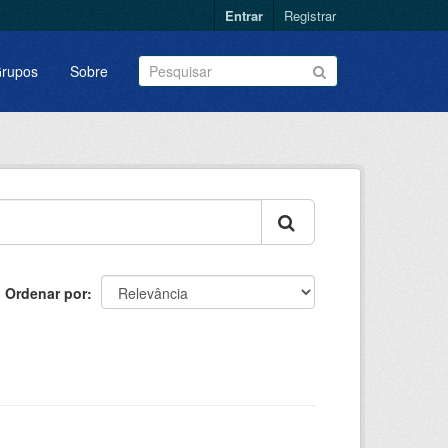
Entrar
Registrar
rupos
Sobre
Ordenar por