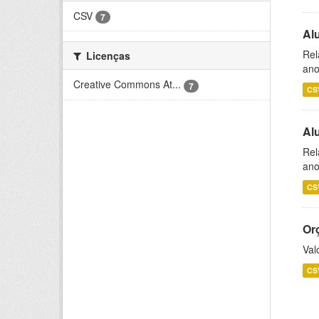
CSV
7
Al
Rel
Licenças
ano
Creative Commons At...
7
CS
Al
Rel
ano
CS
Or
Val
CS