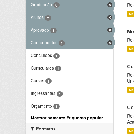
Graduação
Rel
6
CS
Alunos
2
Aprovado
1
Mo
Rel
Componentes
1
CS
Concluídos
1
Cu
Curriculares
1
Rel
Cursos
Uni
1
CS
Ingressantes
1
Orçamento
1
Co
Rel
Mostrar somente Etiquetas popular
Aca
Formatos
CS