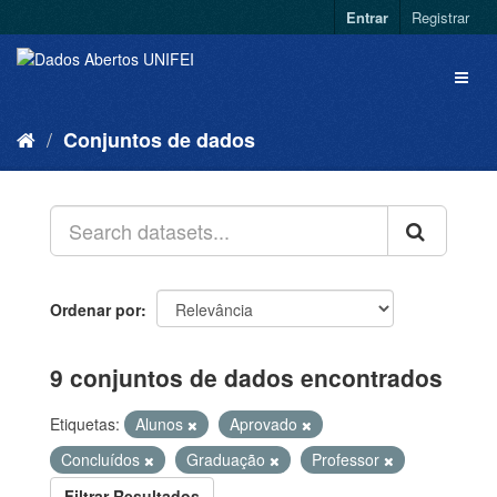
Entrar
Registrar
Conjuntos de dados
Ordenar por
9 conjuntos de dados encontrados
Etiquetas:
Alunos
Aprovado
Concluídos
Graduação
Professor
Filtrar Resultados