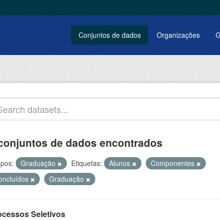
Conjuntos de dados
Organizações
G
conjuntos de dados encontrados
pos:
Graduação
Etiquetas:
Alunos
Componentes
oncluídos
Graduação
ocessos Seletivos