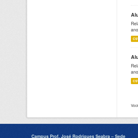
Al
Rel
ano
CS
Al
Rel
ano
CS
Voc
Campus Prof. José Rodrigues Seabra – Sede