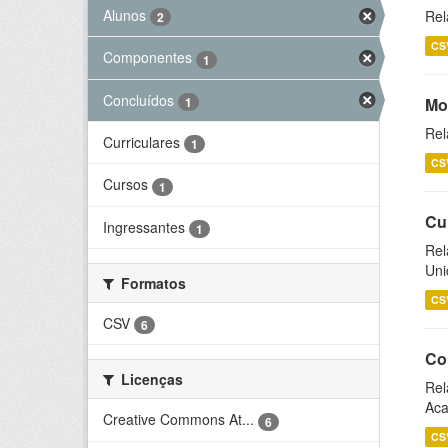
Alunos
Rel
2
CS
Componentes
1
Concluídos
1
Mo
Rel
Curriculares
1
CS
Cursos
1
Cu
Ingressantes
1
Rel
Uni
Formatos
CS
CSV
6
Co
Licenças
Rel
Aca
Creative Commons At...
6
CS