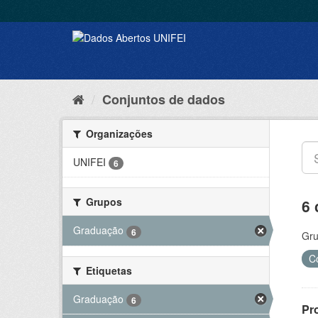
Conjuntos de dados
Organizações
UNIFEI
6
Grupos
6 
Graduação
6
Gru
C
Etiquetas
Graduação
6
Pr