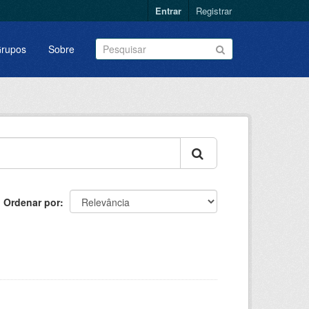
Entrar
Registrar
rupos
Sobre
Ordenar por