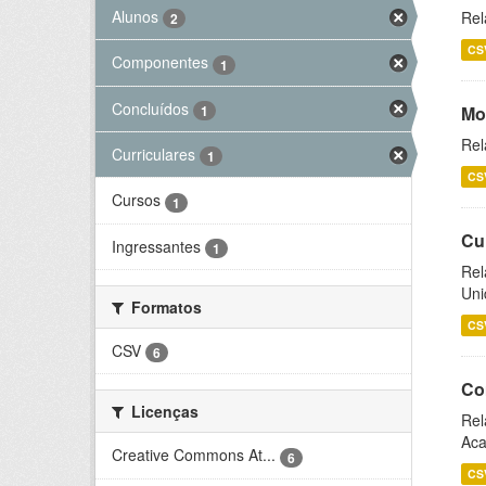
Alunos
Rel
2
CS
Componentes
1
Concluídos
1
Mo
Rel
Curriculares
1
CS
Cursos
1
Cu
Ingressantes
1
Rel
Uni
Formatos
CS
CSV
6
Co
Licenças
Rel
Aca
Creative Commons At...
6
CS