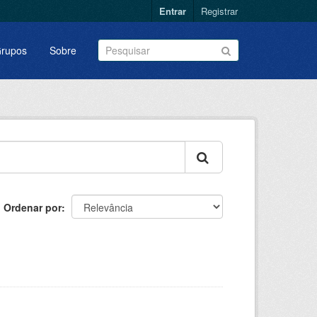
Entrar
Registrar
rupos
Sobre
Ordenar por