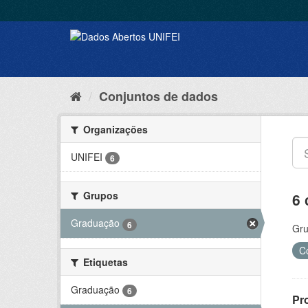
Conjuntos de dados
Organizações
UNIFEI
6
Grupos
6 
Graduação
6
Gru
C
Etiquetas
Graduação
6
Pr