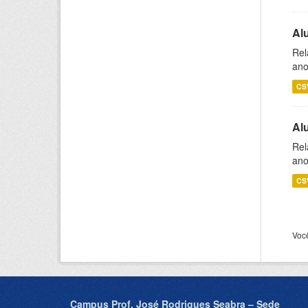
Al
Rel
ano
CS
Al
Rel
ano
CS
Voc
Campus Prof. José Rodrigues Seabra – Sede