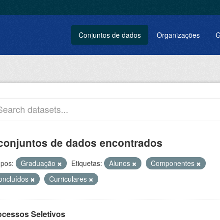
Conjuntos de dados
Organizações
G
conjuntos de dados encontrados
pos:
Graduação
Etiquetas:
Alunos
Componentes
oncluídos
Curriculares
ocessos Seletivos