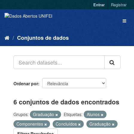
Entrar
Registrar
Conjuntos de dados
Ordenar por
6 conjuntos de dados encontrados
Grupos:
Graduação
Etiquetas:
Alunos
Componentes
Concluídos
Graduação
Filtrar Resultados