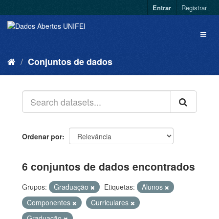
Entrar
Registrar
Conjuntos de dados
Ordenar por
6 conjuntos de dados encontrados
Grupos:
Graduação
Etiquetas:
Alunos
Componentes
Curriculares
Graduação