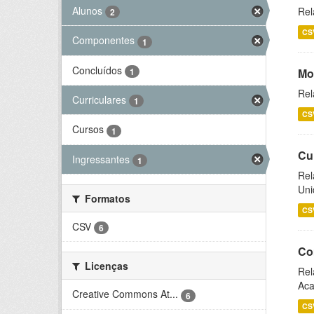
Alunos
Rel
2
CS
Componentes
1
Concluídos
1
Mo
Rel
Curriculares
1
CS
Cursos
1
Cu
Ingressantes
1
Rel
Uni
Formatos
CS
CSV
6
Co
Licenças
Rel
Aca
Creative Commons At...
6
CS