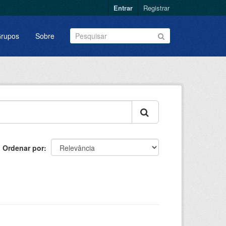
Entrar
Registrar
rupos
Sobre
Ordenar por