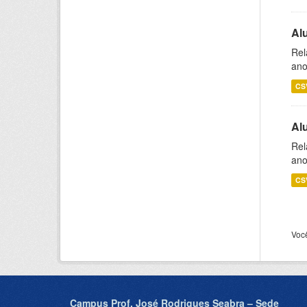
Al
Rel
ano
CS
Al
Rel
ano
CS
Voc
Campus Prof. José Rodrigues Seabra – Sede