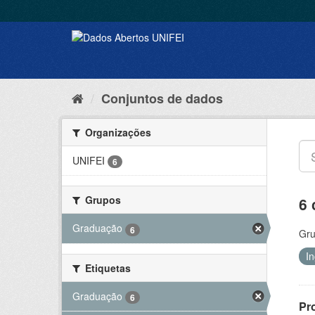
Conjuntos de dados
Organizações
UNIFEI
6
Grupos
6 
Graduação
6
Gru
I
Etiquetas
Graduação
6
Pr