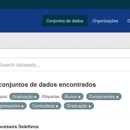
Conjuntos de dados
Organizações
G
conjuntos de dados encontrados
pos:
Graduação
Etiquetas:
Alunos
Componentes
ngressantes
Curriculares
Graduação
ocessos Seletivos