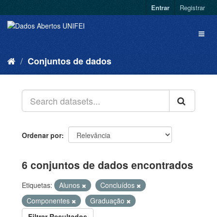
Entrar
Registrar
Conjuntos de dados
Ordenar por
6 conjuntos de dados encontrados
Etiquetas:
Alunos
Concluídos
Componentes
Graduação
Filtrar Resultados