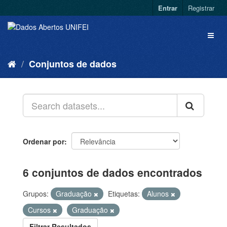
Entrar
Registrar
Conjuntos de dados
Ordenar por
6 conjuntos de dados encontrados
Grupos:
Graduação
Etiquetas:
Alunos
Cursos
Graduação
Filtrar Resultados