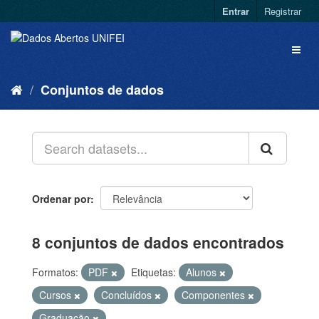
Entrar
Registrar
Conjuntos de dados
Ordenar por
8 conjuntos de dados encontrados
Formatos:
PDF
Etiquetas:
Alunos
Cursos
Concluídos
Componentes
Graduação