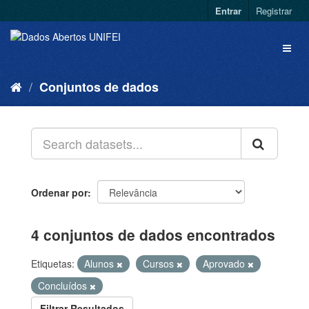
Entrar
Registrar
Conjuntos de dados
Ordenar por
4 conjuntos de dados encontrados
Etiquetas:
Alunos
Cursos
Aprovado
Concluídos
Filtrar Resultados