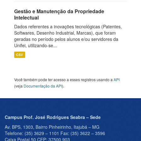
Gestão e Manutenção da Propriedade
Intelectual
Dados referentes a inovações tecnológicas (Patentes,
Softwares, Desenho Industrial, Marcas), que foram
geradas no período pelos alunos e/ou servidores da
Unifei, utilizando-se...
CSV
Você também pode ter acesso a esses registros usando a
API
(veja
Documentação da API
).
Campus Prof. José Rodrigues Seabra – Sede
Av. BPS, 1303, Bairro Pinheirinho, Itajubá – MG
Telefone: (35) 3629 – 1101 Fax: (35) 3622 – 3596
Caixa Postal 50 CEP: 37500 903