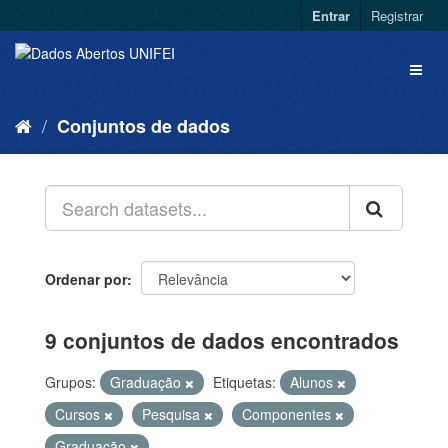
Entrar
Registrar
Conjuntos de dados
Ordenar por
9 conjuntos de dados encontrados
Grupos:
Graduação
Etiquetas:
Alunos
Cursos
Pesquisa
Componentes
Graduação