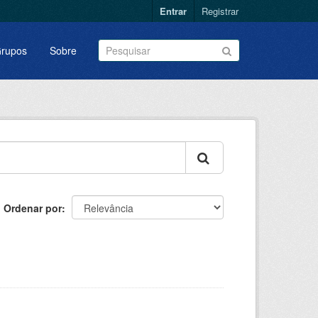
Entrar
Registrar
rupos
Sobre
Ordenar por