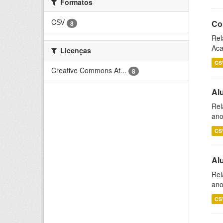
Formatos
CSV
Co
8
Rel
Aca
Licenças
CS
Creative Commons At...
8
Al
Rel
ano
CS
Al
Rel
ano
CS