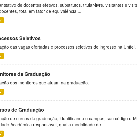
ntitativo de docentes efetivos, substitutos, titular-livre, visitantes e vi
docentes, total em fator de equivalência,...
V
ocessos Seletivos
ação das vagas ofertadas e processos seletivos de ingresso na Unifei.
V
nitores da Graduação
ação dos monitores que atuam na graduação.
V
rsos de Graduação
ação de cursos de graduação, identificando o campus, seu código e-M
dade Acadêmica responsável, qual a modalidade de...
V