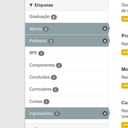
Qua
Etiquetas
de 
Graduação
6
CS
Alunos
2
Pr
Professor
2
Rel
BPE
CS
1
Componentes
1
Mo
Concluídos
Rel
1
CS
Curriculares
1
Cursos
1
Cu
Rel
Ingressantes
1
Uni
CS