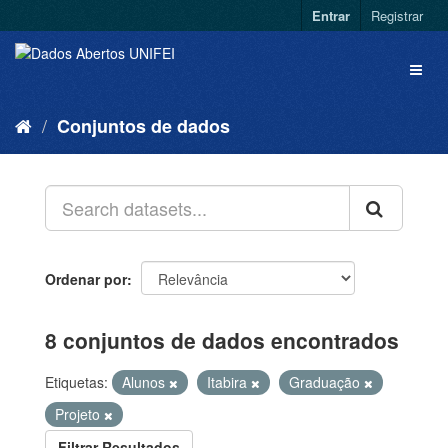
Entrar
Registrar
Conjuntos de dados
Ordenar por
8 conjuntos de dados encontrados
Etiquetas:
Alunos
Itabira
Graduação
Projeto
Filtrar Resultados