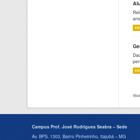
Al
Rel
ano
CS
Ge
Dad
per
CS
Voc
Campus Prof. José Rodrigues Seabra – Sede
Av. BPS, 1303, Bairro Pinheirinho, Itajubá – MG