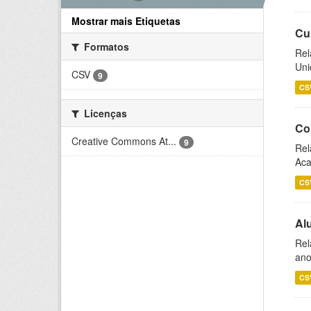
Mostrar mais Etiquetas
Cu
Formatos
Rel
Uni
CSV
9
CS
Licenças
Co
Creative Commons At...
9
Rel
Aca
CS
Al
Rel
ano
CS