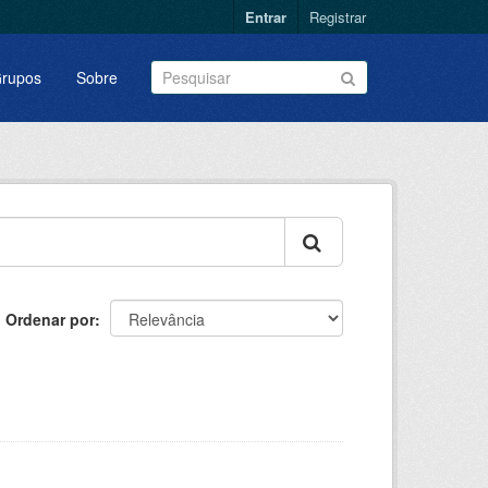
Entrar
Registrar
rupos
Sobre
Ordenar por