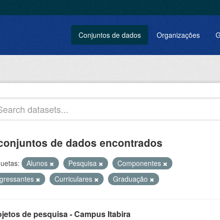
Conjuntos de dados
Organizações
G
conjuntos de dados encontrados
quetas:
Alunos
Pesquisa
Componentes
ngressantes
Curriculares
Graduação
ojetos de pesquisa - Campus Itabira