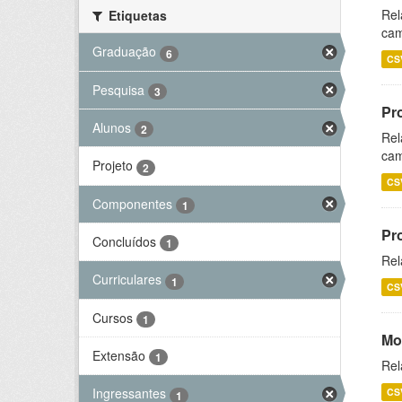
Rel
Etiquetas
cam
Graduação
6
CS
Pesquisa
3
Pr
Alunos
2
Rel
cam
Projeto
2
CS
Componentes
1
Pr
Concluídos
1
Rel
Curriculares
1
CS
Cursos
1
Mo
Extensão
1
Rel
Ingressantes
CS
1